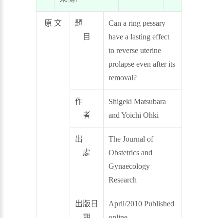
原 文
題
Can a ring pessary
目
have a lasting effect
to reverse uterine
prolapse even after its
removal?
作
Shigeki Matsubara
者
and Yoichi Ohki
出
The Journal of
處
Obstetrics and
Gynaecology
Research
出版日
April/2010 Published
期
online