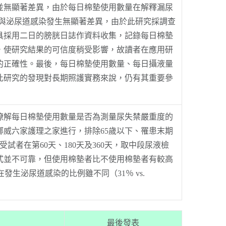
並無顯著差異，由於每日棉墊使用數量在解釋漏尿
寡與泌尿道感染發生無顯著差異，由於此研究採調查
具採用二日的膀胱日誌作資料收集，記錄每日棉墊
，使研究結果的可信度稍受影響，故讀者在應用研
的正確性。最後，每日棉墊使用數量、每日攝液量
此研究的發現對長期照護實務來說，仍有其重要參
解每日棉墊使用數量是否為測量尿失禁嚴重度的
威六家護理之家進行，排除65歲以下、罹患末期
者在第60天、180天及360天，取中段尿液檢
式並不可靠，但使用棉墊者比不使用棉墊者有較高
，在發生泌尿道感染的比例雖不同（31％ vs.
最後發表