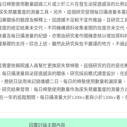
每日棉墊使用數量超過三片或少於三片在發生泌尿道感染的比例
作為尿失禁嚴重度的測量工具。另外，這個研究發現每日攝液量多
因果關係的驗證及解釋上，因證據不足較不宜作推論，且研究工
效度的檢定結果未交代，不同機構資料收集者間的信度亦未交代
數量及每日攝液量的紀錄，亦需由研究者作隨機查核以增加資料
理基礎的支持。綜合上述，雖然此研究有些不嚴謹的地方，不過
要依賴照護人員幫忙更換尿失禁棉墊，這個研究的目的是在瞭
、每日攝液量與泌尿道感染的關係。研究採前瞻式調查設計，在挪
，膀胱日誌用來記錄連續二日，每日的棉墊使用數量和漏尿量，受試
。研究結果發現：每日棉墊使用數量作為尿失禁嚴重度的測量方
），在一年的追蹤期間，每日攝液量大於1200cc者與小於1200cc者
。
回覆討論主題內容