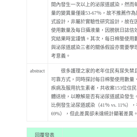
間內發生一次以上的泌尿道感染，然而
量的變異量僅達53-67％，故不推薦
式設計，非屬於實驗性研究設計，故在
使用數量及每日攝液量，因膀胱日誌信
究結果時宜謹慎。其次，每日棉墊使用
與泌尿道感染三者的關係假設亦需要學
考意義。
abstract
很多護理之家的老年住民有尿失禁且需
可靠方式，同時探討每日棉墊使用數量
疾病及服用抗生素者，共收案153位住民
體送檢，以瞭解是否有泌尿道感染發生
比例發生泌尿道感染（41％ vs. 11%
69%），但此差異卻未達統計顯著差異
回覆發表