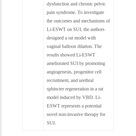
dysfunction and chronic pelvic
pain syndrome. To investigate
the outcomes and mechanisms of
Li-ESWT on SUI, the authors
designed a rat model with
vaginal balloon dilation. The
results showed Li-ESWT
ameliorated SUI by promoting
angiogenesis, progenitor cell
recruitment, and urethral
sphincter regeneration in a rat
model induced by VBD. Li-
ESWT represents a potential
novel non-invasive therapy for
SUI.