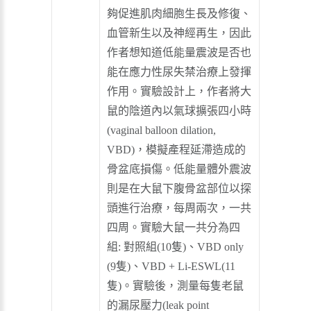
夠促進肌肉細胞生長及修復、
血管新生以及神經再生，因此
作者想知道低能量震波是否也
能在應力性尿失禁治療上發揮
作用。實驗設計上，作者將大
鼠的陰道內以氣球擴張四小時
(vaginal balloon dilation,
VBD)，模擬產程延滯造成的
骨盆底損傷。低能量體外震波
則是在大鼠下腹骨盆部位以探
頭進行治療，每周兩次，一共
四周。實驗大鼠一共分為四
組: 對照組(10隻)、VBD only
(9隻)、VBD + Li-ESWL(11
隻)。實驗後，測量每隻老鼠
的漏尿壓力(leak point