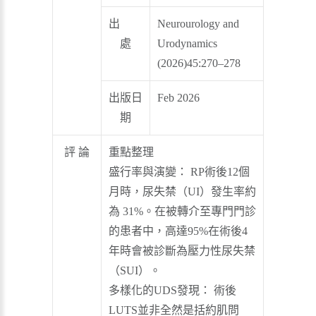
出
Neurourology and
處
Urodynamics
(2026)45:270–278
出版日
Feb 2026
期
評 論
重點整理
盛行率與演變： RP術後12個
月時，尿失禁（UI）發生率約
為 31%。在被轉介至專門門診
的患者中，高達95%在術後4
年時會被診斷為壓力性尿失禁
（SUI）。
多樣化的UDS發現： 術後
LUTS並非全然是括約肌問