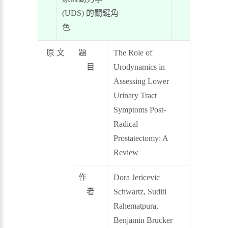
(UDS) 的關鍵角
色
原 文
題
The Role of
目
Urodynamics in
Assessing Lower
Urinary Tract
Symptoms Post-
Radical
Prostatectomy: A
Review
作
Dora Jericevic
者
Schwartz, Suditi
Rahematpura,
Benjamin Brucker