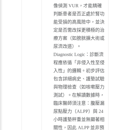
像偵測 VUR，才能精確
判斷患者是否正處於腎功
能受損的高風險中，並決
定是否需改採更積極的治
療方案（如膀胱擴大術或
尿流改道）。
Diagnostic Logic：診斷流
程應依循「非侵入性至侵
入性」的邏輯。初步評估
包含詳細病史、護墊試驗
與物理檢查（如咳嗽壓力
測試）。在解讀數據時，
臨床醫師須注意：腹壓漏
尿點壓力（ALPP）與 24
小時護墊秤重並無顯著相
關性，因此 ALPP 並非預