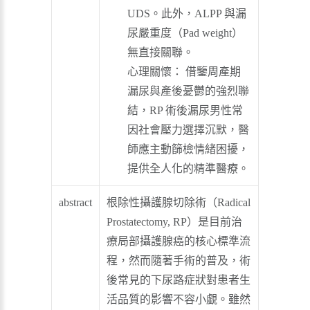
UDS。此外，ALPP 與漏
尿嚴重度（Pad weight）
無直接關聯。
心理關懷： 借鑒周產期
漏尿與產後憂鬱的強烈聯
結，RP 術後漏尿男性常
因社會壓力選擇沉默，醫
師應主動篩檢情緒困擾，
提供全人化的精準醫療。
abstract
根除性攝護腺切除術（Radical
Prostatectomy, RP）是目前治
療局部攝護腺癌的核心標準流
程，然而隨著手術的普及，術
後常見的下尿路症狀對患者生
活品質的影響不容小覷。雖然