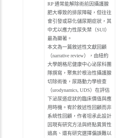
RP 通常能解除術前因攝護腺
肥大導致的排尿障礙，但往往
會引發或惡化儲尿期症狀，其
中尤以應力性尿失禁（SUI）
最為顯著。
本文為一篇敘述性文獻回顧
（narrative review），由紐約
大學朗格尼健康中心泌尿科團
隊撰寫，聚焦於根治性攝護腺
切除術後，尿路動力學檢查
（urodynamics, UDS）在評估
下泌尿道症狀的臨床價值與應
用時機。宥於敘述性回顧而非
系統性回顧，作者坦承此設計
因現有研究方法與終點異質性
過高、還有研究選擇偏誤難以