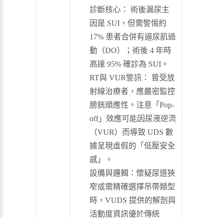
診斷核心： 術後漏尿主
因是 SUI，但需警惕約
17% 患者合併有逼尿肌過
動（DO）；術後 4 年時
高達 95% 確診為 SUI。
RT與 VUR警訊： 曾受放
射線治療者，應嚴密監控
膀胱順應性。注意「Pop-
off」效應可能因尿液逆流
（VUR）而導致 UDS 數
據呈現虛假的「低壓安全
感」。
設備與邏輯：懷疑尿道狹
窄或需精確選擇吊帶類型
時，VUDS 提供的解剖與
活動度資訊優於傳統