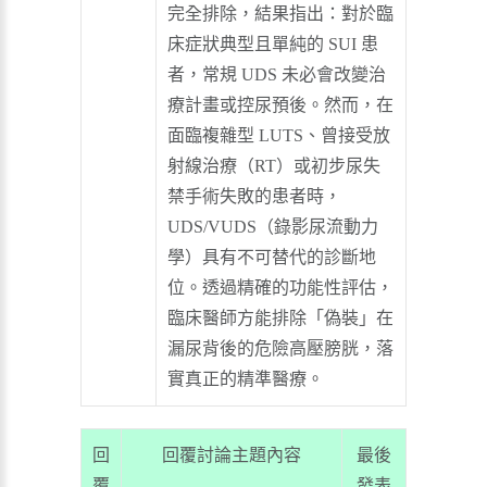
完全排除，結果指出：對於臨
床症狀典型且單純的 SUI 患
者，常規 UDS 未必會改變治
療計畫或控尿預後。然而，在
面臨複雜型 LUTS、曾接受放
射線治療（RT）或初步尿失
禁手術失敗的患者時，
UDS/VUDS（錄影尿流動力
學）具有不可替代的診斷地
位。透過精確的功能性評估，
臨床醫師方能排除「偽裝」在
漏尿背後的危險高壓膀胱，落
實真正的精準醫療。
回
回覆討論主題內容
最後
覆
發表