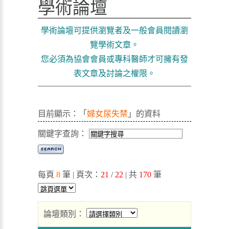
學術論壇
學術論壇可提供瀏覽者及一般會員閱讀瀏
覽學術文章。
您必須為協會會員或專科醫師才可擁有發
表文章及討論之權限。
目前顯示：「
婦女尿失禁
」的資料
關鍵字查詢：
每頁
8
筆 | 頁次：
21
/
22
| 共
170
筆
論壇類別：