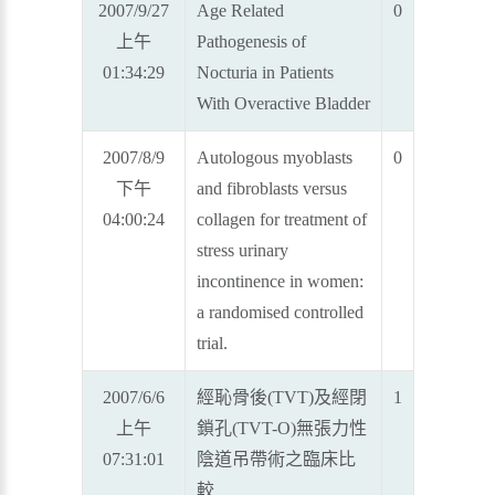
2007/9/27
Age Related
0
上午
Pathogenesis of
01:34:29
Nocturia in Patients
With Overactive Bladder
2007/8/9
Autologous myoblasts
0
下午
and fibroblasts versus
04:00:24
collagen for treatment of
stress urinary
incontinence in women:
a randomised controlled
trial.
2007/6/6
經恥骨後(TVT)及經閉
1
上午
鎖孔(TVT-O)無張力性
07:31:01
陰道吊帶術之臨床比
較