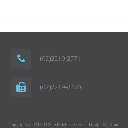
(02)2219-2771
(02)2219-8470
Copyright © 2016 TCS, All rights reserved. Design by
eHato