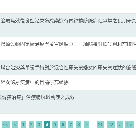
素治療無效復發型泌尿道感染進行內視鏡膀胱病灶電燒之長期研
陰道骶棘固定術治療陰道穹窿脫垂：一項隨機對照試驗和前瞻性世代
聯合治療與單獨手術對於混合性尿失禁婦女的尿失禁症狀的影響：
用婦女泌尿疾病中的目前研究證據
經調控治療」治療膀胱過動症之成效
<<
<
1
2
3
4
5
6
7
8
9
...
21
22
>
>>