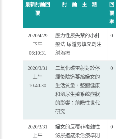
最新討論回
討 論 主 題
回
覆
覆
率
2020/4/29
應力性尿失禁的小針
0
下午
療法-尿道旁填充劑注
06:10:31
射治療
2020/3/31
二氧化碳雷射對於停
0
上午
經後陰道萎縮婦女的
10:40:30
生活質量，整體健康
和泌尿生殖系統症狀
的影響：前瞻性世代
研究
2020/3/31
婦女的反覆非複雜性
0
上午
泌尿道感染治療準則