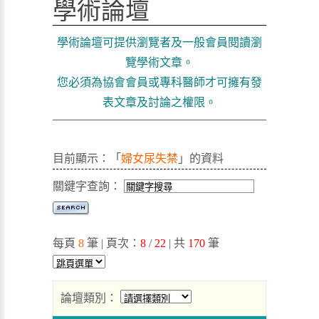
學術論壇
學術論壇可提供瀏覽者及一般會員閱讀瀏
覽學術文章。
您必須為協會會員或專科醫師才可擁有發
表文章及討論之權限。
目前顯示：「
婦女尿失禁
」的資料
關鍵字查詢：
每頁
8
筆 | 頁次：
8
/
22
| 共
170
筆
論壇類別：