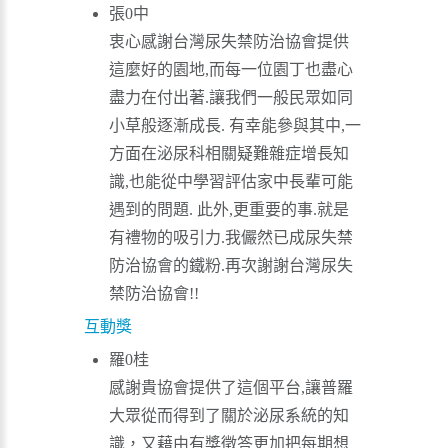
張0中
衷心感謝台灣尿失禁防治協會提供
這麼好的園地,而每一位園丁也盡心
盡力在付出著.讓我們一般民眾如同
小草般逐漸成長. 有幸能參與其中,一
方面在泌尿科相關疑難雜症增長知
識,也能從中學習評估家中長輩可能
遇到的問題. 此外,更重要的事.就是
有禮物的吸引力.我儼然已成尿失禁
防治協會的鐵粉.再次謝謝台灣尿失
禁防治協會!!
互動獎
羅0桂
感謝貴協會提供了這個平台,讓普羅
大眾從而得到了關於泌尿系統的知
識，又藉由有獎徵答更加把每期想