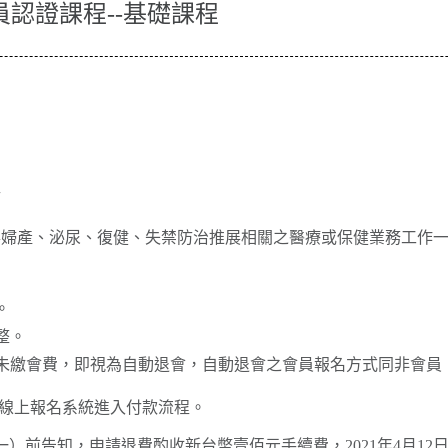
導員認證課程--基礎課程
師
事婦產、泌尿、復健、失禁防治推展相關之醫療或保健業務工作
。
整。
未繳會費，即視為自動退會，自動退會之會員報名方式同非會員
ss線上報名系統進入付款流程。
週一）前告知，申請退費酌收新台幣壹佰元手續費，2021年4月12