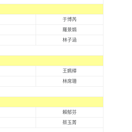
于博芮
羅景娟
林子涵
王姵樺
林席珊
賴郁芬
蔡玉菁