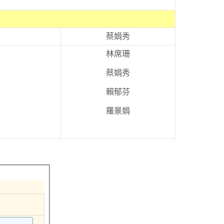
蔡娟秀
林席珊
蔡娟秀
賴郁芬
羅景娟