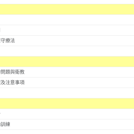
用
保守療法
的問題與衛教
理及注意事項
計
動訓練