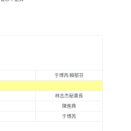
于博芮/賴郁芬
林志杰秘書長
陳進典
于博芮