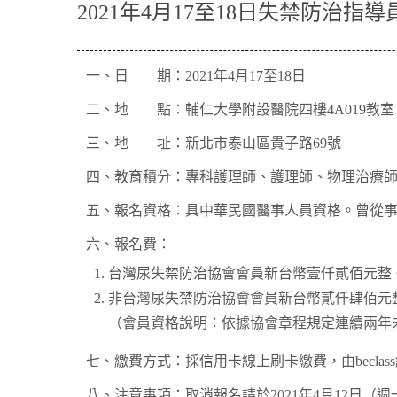
2021年4月17至18日失禁防治指
一、日 期：2021年4月17至18日
二、地 點：輔仁大學附設醫院四樓4A019教室
三、地 址：新北市泰山區貴子路69號
四、教育積分：專科護理師、護理師、物理治療
五、報名資格：具中華民國醫事人員資格。曾從
六、報名費：
台灣尿失禁防治協會會員新台幣壹仟貳佰元整
非台灣尿失禁防治協會會員新台幣貳仟肆佰元
（會員資格說明：依據協會章程規定連續兩年
七、繳費方式：採信用卡線上刷卡繳費，由becla
八、注意事項：取消報名請於2021年4月12日（