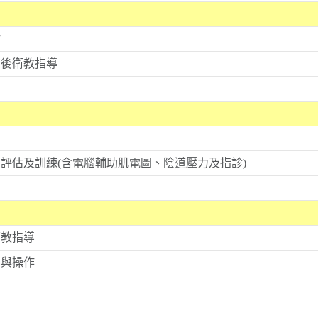
估
前後衛教指導
評估及訓練(含電腦輔助肌電圖、陰道壓力及指診)
衛教指導
導與操作