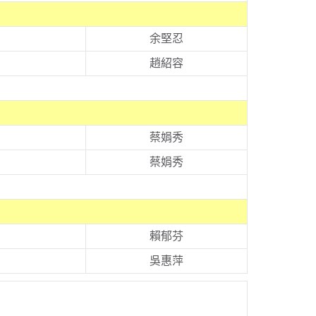
余堅忍
趙紹容
蔡娟秀
蔡娟秀
賴郁芬
吳惠萍