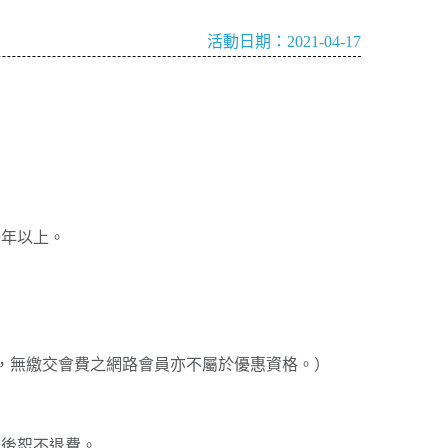
活動日期：2021-04-17
一年以上。
，無繳交會費之網路會員亦不屬於優惠資格。）
日後恕不退費。