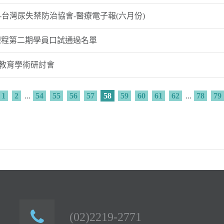
台灣尿失禁防治協會-醫療電子報(六月份)
課程第二期學員口試通過名單
繼續教育學術研討會
1
2
...
54
55
56
57
58
59
60
61
62
...
78
79
(02)2219-2771