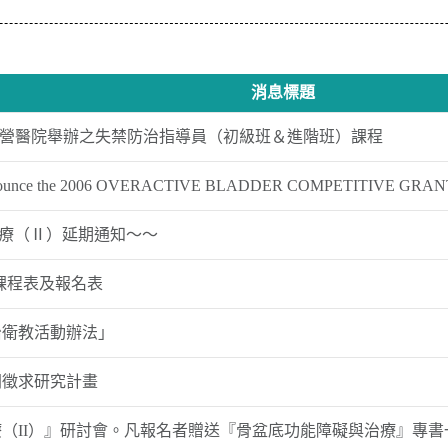
消息標題
台南奇美柳營醫院舉辦之失禁防治指導員（初級班＆進階班）課程
 to announce the 2006 OVERACTIVE BLADDER COMPETITIVE G
治療（Ⅱ）延期通知～～
課程表及報名表
治衛教活動辦法」
開徵求研究計畫
（II）』研討會。凡報名者贈送『骨盆底功能障礙與治療』專