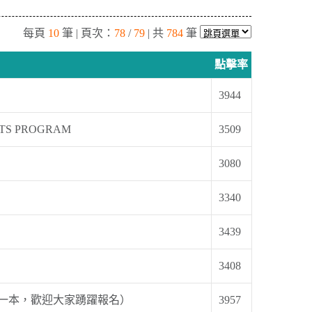
每頁
10
筆 | 頁次：
78
/
79
| 共
784
筆
點擊率
3944
RANTS PROGRAM
3509
3080
3340
3439
3408
書一本，歡迎大家踴躍報名）
3957