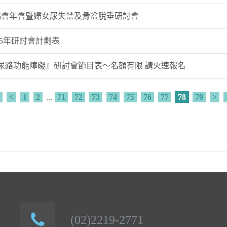
治協會年會暨婦女尿失禁及骨盆脫垂研討會
05年研討會計劃表
性下尿路功能障礙』研討會節目表～名額有限 請火速報名
<
1
2
...
71
72
73
74
75
76
77
78
79
>
(02)2219-2771