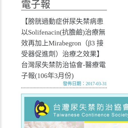
電子報
【膀胱過動症併尿失禁病患
以Solifenacin(抗膽鹼)治療無
效再加上Mirabegron（β3 接
受器促進劑）治療之效果】
台灣尿失禁防治協會-醫療電
子報(106年3月份)
發佈日期：2017-03-31