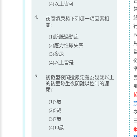
(4)以上皆可
4.
夜間遺尿與下列哪一項因素相
關:
(1)膀胱過動症
馬
(2)應力性尿失禁
(3)夜尿
(4)以上皆是
5.
初發型夜間遺尿定義為幾歲以上
的孩童發生夜間難以控制的漏
尿?
(1)3歲
(2)5歲
(3)7歲
(4)10歲