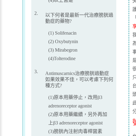
(4)以上皆是
2.
以下何者是最新一代治療膀胱過
動症的藥物?
(1) Solifenacin
(2) Oxybutynin
(3) Mirabegron
(4)Tolterodine
是
3.
Antimuscarnics治療膀胱過動症
如果效果不佳，可以考慮下列何
種方式?
(1)原本用藥停止，改用β3
adrenoreceptor agonist
(2)原本用藥繼續，另外再加
上β3 adrenoreceptor agonist
(3)膀胱內注射肉毒桿菌素