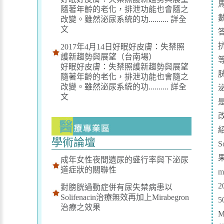
隨著年齡的老化，排泄功能也會隨之
改變。雖然泌尿系統的功..........
詳全
文
2017年4月14日好眠好皮膚：失禁照
護新趨勢與展望（台南場）
好眠好皮膚：失禁照護新趨勢與展望
胱
隨著年齡的老化，排泄功能也會隨之
改變。雖然泌尿系統的功..........
詳全
文
是
紹
學術論壇
S
果
成年女性夜間遺尿的盛行率與下泌尿
道症狀的關聯性
m
2
對膀胱過動症併有尿失禁病患以
Solifenacin治療無效再加上Mirabegron
5
治療之效果
M