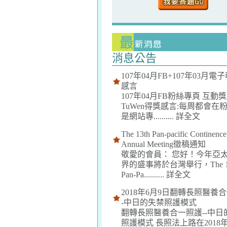
消息公告
107年04月FB+107年03月電
感言
107年04月FB粉絲專頁 互動獎
TuWen得獎感言:每周都會在
是網站專..........
詳全文
The 13th Pan-pacific Continence
Annual Meeting徵稿通知
敬愛的會員： 您好！今年亞
界的盛事將於台灣舉行，The 13
Pan-Pa..........
詳全文
2018年6月9日翻轉長照醫養合
-中日的失禁照護模式
翻轉長照醫養合一照護--中日
照護模式 長照法上路在2018