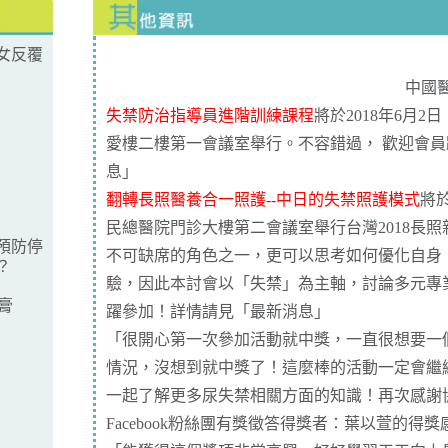
女反覆
中國
失禁防治指導員進階訓練課程
將於2018年6月
愛樓二樓第一會議室舉行。不容錯過， 歡迎會
息
」
翻轉長照醫養合一照護--中日的失禁照護模式
將於
民總醫院門診大樓第二會議室舉行台灣2018長
預防停
不可缺席的角色之一，更可以思考如何優化自身
？
驗，因此本討會以「失禁」為主軸，討論多元專
膏
躍參加！詳情請見「
最新消息
」
「很開心第一次參加活動就中獎，一直很想要一
情況，沒想到就中獎了！這麼棒的活動一定會繼
一起了解更多尿失禁相關方面的知識！再次感謝
Facebook粉絲團有獎徵答得獎者：葉以萱的
得獎