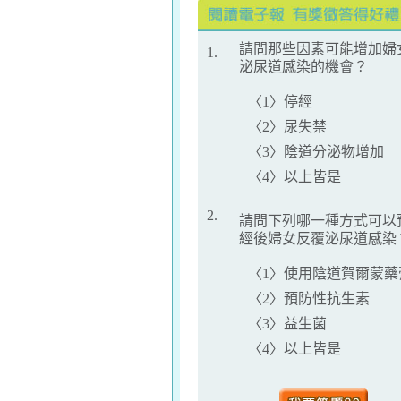
請問那些因素可能增加婦
1.
泌尿道感染的機會？
〈1〉停經
〈2〉尿失禁
〈3〉陰道分泌物增加
〈4〉以上皆是
2.
請問下列哪一種方式可以
經後婦女反覆泌尿道感染
〈1〉使用陰道賀爾蒙藥
〈2〉預防性抗生素
〈3〉益生菌
〈4〉以上皆是