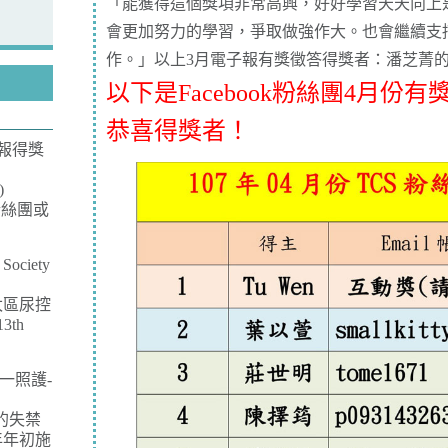
「能獲得這個獎項非常高興，好好學習天天向上
會更加努力的學習，爭取做強作大。也會繼續支
作。」以上3月電子報有獎徵答得獎者：潘芝菁
以下是Facebook粉絲團4月份
恭喜得獎者！
子報得獎
)
粉絲團或
 Society
太區尿控
th
一照護-
的失禁
年年初施