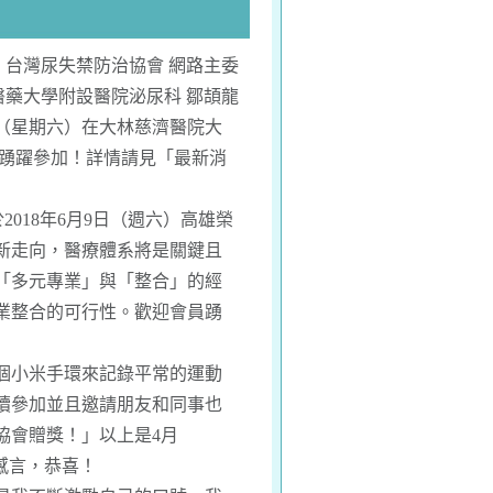
台灣尿失禁防治協會 網路主委
醫藥大學附設醫院泌尿科 鄒頡龍
2日（星期六）在大林慈濟醫院大
員踴躍參加！詳情請見「
最新消
2018年6月9日（週六）高雄榮
照新走向，醫療體系將是關鍵且
「多元專業」與「整合」的經
業整合的可行性。歡迎會員踴
個小米手環來記錄平常的運動
續參加並且邀請朋友和同事也
協會贈獎！」以上是4月
感言
，恭喜！