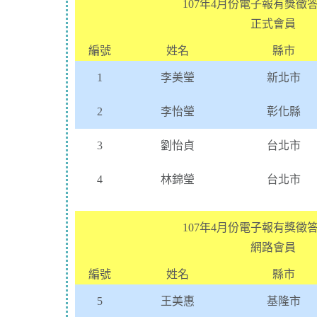
107年4月份電子報有獎徵
正式會員
編號
姓名
縣市
1
李美瑩
新北市
2
李怡瑩
彰化縣
3
劉怡貞
台北市
4
林錦瑩
台北市
107年4月份電子報有獎徵
網路會員
編號
姓名
縣市
5
王美惠
基隆市