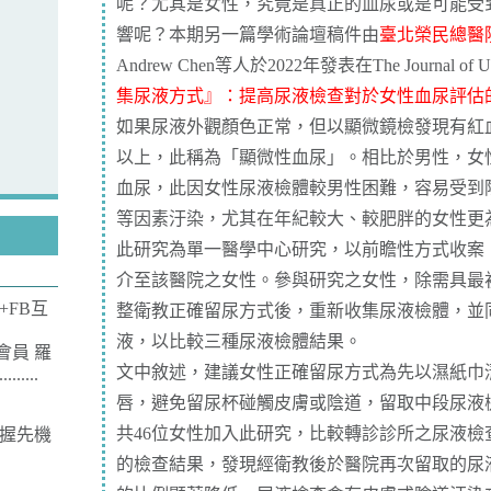
呢？尤其是女性，究竟是真正的血尿或是可能受
響呢？本期另一篇學術論壇稿件由
臺北榮民總醫
Andrew Chen等人於2022年發表在The Journal of 
集尿液方式』：提高尿液檢查對於女性血尿評估
如果尿液外觀顏色正常，但以顯微鏡檢發現有紅
以上，此稱為「顯微性血尿」。相比於男性，女
血尿，此因女性尿液檢體較男性困難，容易受到
等因素汙染，尤其在年紀較大、較肥胖的女性更
此研究為單一醫學中心研究，以前瞻性方式收案
介至該醫院之女性。參與研究之女性，除需具最
+FB互
整衛教正確留尿方式後，重新收集尿液檢體，並
液，以比較三種尿液檢體結果。
會員 羅
文中敘述，建議女性正確留尿方式為先以濕紙巾
....
唇，避免留尿杯碰觸皮膚或陰道，留取中段尿液
共46位女性加入此研究，比較轉診診所之尿液檢
掌握先機
的檢查結果，發現經衛教後於醫院再次留取的尿