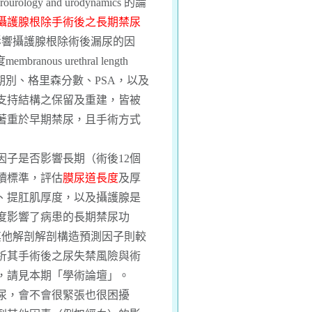
rology and urodynamics 的論
攝護腺根除手術後之長期禁尿
影響攝護腺根除術後漏尿的因
us urethral length
期別、格里森分數、PSA，以及
支持結構之保留及重建，皆被
著重於早期禁尿，且手術方式
子是否影響長期（術後12個
讀標準，評估
膜尿道長度
及厚
、提肛肌厚度，以及攝護腺是
長度影響了病患的長期禁尿功
其他解剖解剖構造預測因子則較
析其手術後之尿失禁風險與術
，請見本期
「學術論壇」
。
尿，會不會很緊張也很困擾