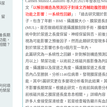
Carmen Muñoz‐Calahorro 等人於2021年發表在Neurou
導尿
文「
以解剖構造為預測因子對達文西輔助腹腔鏡
功能之影響：一系統性回顧
」: 「過去研究關於
，留
子，包含了年齡、BMI、攝護腺大小、膜尿道長度membrano
(MUL)、是否做過經尿道攝護腺刮除手術、腫瘤
術中對於尿道之長度保留、神經保留與否、前後
後長期
功能，
視為可能影響之預後因子，然而此類研究發現多
相關？
對於禁尿之影響也多在6個月至一年內。
此篇研究為一系統性之回顧，針對解剖構造預測因
月以上）禁尿功能，以術前之核磁共振影像為判
度、攝護腺以及尿道之角度、攝護腺尿道之長度
否內凸至膀胱，分析1146位病患，發現膜尿道
能，其中5篇研究更在多變項分析看到此結果，
列何項
不影響長期禁尿。根據此研究，在術前與病患分
的禁尿
前核磁共振之膜尿道長度息息相關。」詳細內容
許多人會接受尿液檢查，若是檢查報告顯示有血