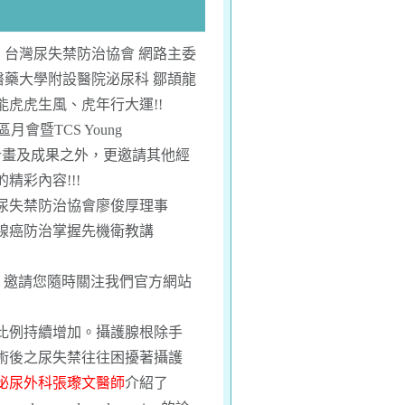
台灣尿失禁防治協會 網路主委
醫藥大學附設醫院泌尿科 鄒頡龍
虎虎生風、虎年行大運!!
月會暨TCS Young
分享研究計畫及成果之外，更邀請其他經
彩內容!!!
尿失禁防治協會廖俊厚理事
腺癌防治掌握先機衛教講
，邀請您隨時關注我們官方網站
比例持續增加。攝護腺根除手
術後之尿失禁往往困擾著攝護
泌尿外科張瓈文醫師
介紹了