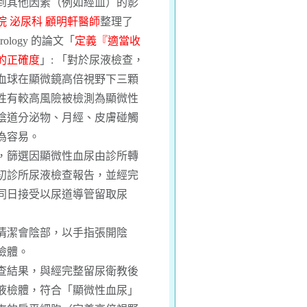
到其他因素（例如經血）的影
院 泌尿科 顧明軒醫師
整理了
Urology 的論文「
定義『適當收
的正確度
」: 「對於尿液檢查，
血球在顯微鏡高倍視野下三顆
性有較高風險被檢測為顯微性
陰道分泌物、月經、皮膚碰觸
為容易。
，篩選因顯微性血尿由診所轉
初診所尿液檢查報告，並經完
同日接受以尿道導管留取尿
清潔會陰部，以手指張開陰
檢體。
查結果，與經完整留尿衛教後
液檢體，符合「顯微性血尿」