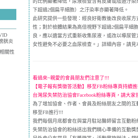
的比例顯著降低，尿液檢查含有皮膚或陰道汙染
下超過2個扁平細胞）之汙染率亦顯著降低。
此研究提供一些發現：經良好衛教後改良收尿方
性；對於檢體結果為高倍視野下超過2個扁平細
VID
良，應以適當方式重新收集尿液，或改以導尿管
關性膀胱炎
女性避免不必要之血尿檢查。」詳細內容，請見
相關性
看過來~親愛的會員朋友們注意了!!!
【電子報有獎徵答活動】移至FB粉絲專頁持續進行
台灣尿失禁防治協會Facebook粉絲專頁，請大
為了增加協會、作者、會員及粉絲朋友之間的互
移至FB進行!!!
我們每個月底都會在與當月駐站醫師留言互動粉
失禁防治協會的粉絲送出我們精心準備的互動獎