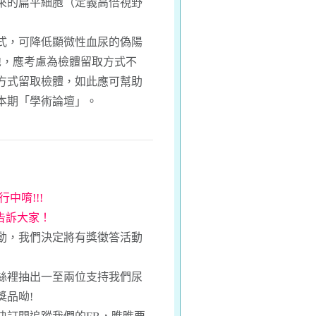
來的扁平細胞（定義高倍視野
式，可降低顯微性血尿的偽陽
胞，應考慮為檢體留取方式不
方式留取檢體，如此應可幫助
本期
「學術論壇」
。
中唷!!!
家告訴大家！
動，我們決定將有獎徵答活動
絲裡抽出一至兩位支持我們尿
獎品呦!