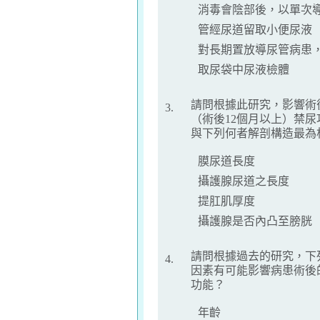
消毒會陰部後，以單次
管經尿道留取小便尿液
對長期置放導尿管病患
取尿袋中尿液檢體
請問根據此研究，影響術
3.
（術後12個月以上）禁尿
與下列何者解剖構造最為
膜尿道長度
攝護腺尿道之長度
提肛肌厚度
攝護腺是否內凸至膀胱
請問根據過去的研究，下
4.
因素有可能影響病患術後
功能？
年齡