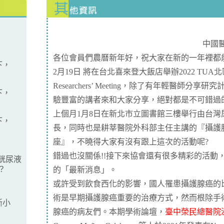
中國
各位會員們農曆新年好，祝大家在新的一年裡都能
下，
2月19日 將在台北喜來登大飯店舉辦2022 TUA北區
Researchers’ Meeting，除了有年輕醫師
下，
驗豐富的講者來和大家分享，絕對都是不可錯過的精
上個月1月8日在新北市立圖書館三樓舉行由台灣
下，
長，同時也是耕莘醫院外科部主任主講的『攝護
座』，不曉得大家有沒有跟上這次的活動呢?
錯過也沒關係!!接下來協會還有很多精彩的活動
胱尿液
？
的
「最新消息」
。
或許受到飲食西化的影響，國人罹患攝護腺癌的
術是早期攝護腺癌重要的治療方式，然而根除手
斷小
腺癌的病友們。本期學術論壇，
臺中榮民總醫院