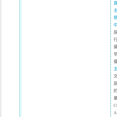
的
量
C