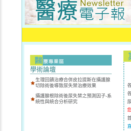
學術論壇
生理回饋治療合併皮拉提斯在攝護腺
切除術後導致尿失禁治療效果
攝護腺根除術後尿失禁之預測因子-系
統性與統合分析研究
直