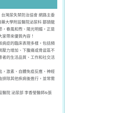
台灣尿失禁防治協會 網路主委
醫藥大學附設醫院泌尿科 鄒頡龍
節，春風和煦、陽光明媚，正是
大家帶來優質內容！
該病症的臨床表現多樣，包括頻
胱壓力增加、下腹痛或骨盆區不
患者的生活品質、工作和社交活
出，激素、自體免疫反應、神經
由排除其他疾病後進行，並常需
醫院 泌尿部 李香瑩醫師&張