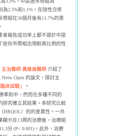
為3.3%，中尿道吊帶組為
2.5%和1.1%。在除性交疼
組在36個月後有11.7%的患
。
的患者報告成功率上都不遜於中尿
了迷你吊帶組出現較高比例的性
 主治醫師 黃維倫醫師
介紹了
AMA Netw Open 的論文，探討主
機臨床試驗」
。
治療準則中，然而在多種不同的
的研究確立其結果。本研究比較
（HRQOL）的的差異性。一共
果顯示在13周的治療後，治療組
分 (P< 0.001)。此外，治療