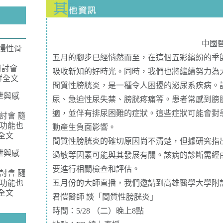
中國
-慢性骨
五月的腳步已經悄然而至，在這個五彩繽紛的季
研討會
吸收新知的好時光。同時，我們也將繼續努力為
詳全文
間質性膀胱炎，是一種令人困擾的泌尿系疾病。
泄與感
尿、急迫性尿失禁、膀胱疼痛等。患者常感到膀
適，並伴有排尿困難的症狀。這些症狀可能會對
討會 隨
功能也
動產生負面影響。
全文
間質性膀胱炎的確切原因尚不清楚，但據研究指
泄與感
過敏等因素可能與其發展有關。該病的診斷需經
要進行相關檢查和評估。
討會 隨
功能也
五月份的大師直播，我們邀請到高雄醫學大學附設
全文
君愷醫師 談「間質性膀胱炎」
時間：5/28 （二）晚上8點