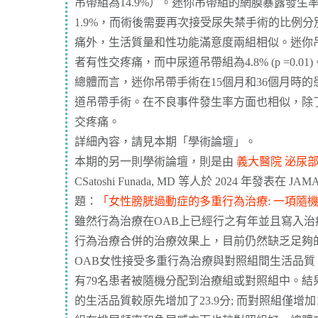
吊帶組為14.9%）。迷你吊帶組的網膜暴露發生率
1.9%，而術後需要再次接受尿失禁手術的比例分別為
痛外，生活質量和性功能滿意度兩組相似。迷你吊帶
者有性交疼痛，而中尿道吊帶組為4.8% (p =0.01)
總體而言，迷你吊帶手術在15個月和36個月時
道吊帶手術。在不良事件發生率方面也相似，除
交疼痛。
詳細內容，請見本期「
學術論壇
」。
本期的另一則學術論壇，則是由
義大醫院 泌尿部
CSatoshi Funada, MD 等人於 2024 年發表在 J
題：
「女性膀胱過動症的多重行為治療: 一項隨
雖然行為治療在OAB上已經行之有年並且寫入
行為治療合併的治療效果上，目前仍然缺乏足夠
OAB女性接受多重行為治療與對照組間生活品質
有79名患者被隨機分配到治療組或對照組中。結
的生活品質較原先增加了23.9分; 而對照組僅增加11.3