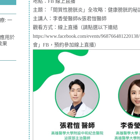
地點：FB 線上直播
主題：「間質性膀胱炎」全攻略：健康膀胱的秘
主講人：李香瑩醫師&張君愷醫師
: 一
觀看方式：線上直播（請點選以下連結
https://www.facebook.com/events/968766481220138/
應用於
效果
會」FB，預約參加線上直播）