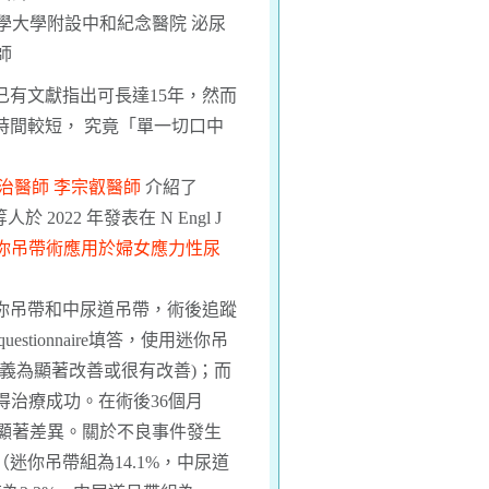
學大學附設中和紀念醫院 泌尿
師
有文獻指出可長達15年，然而
時間較短， 究竟「單一切口中
治醫師 李宗叡醫師
介紹了
h.D 等人於 2022 年發表在 N Engl J
你吊帶術應用於婦女應力性尿
你吊帶和中尿道吊帶，術後追蹤
estionnaire填答，使用迷你吊
(定義為顯著改善或很有改善)；而
覺得治療成功。在術後36個月
未達顯著差異。關於不良事件發生
迷你吊帶組為14.1%，中尿道