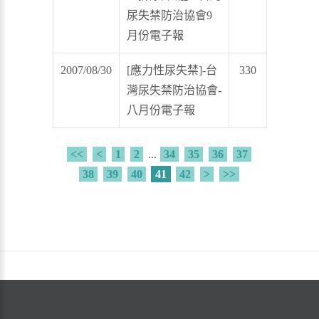
尿失禁防治協會9
月份電子報
2007/08/30
[應力性尿失禁]-台
330
灣尿失禁防治協會-
八月份電子報
<<
<
1
2
...
34
35
36
37
38
39
40
41
42
>
>>