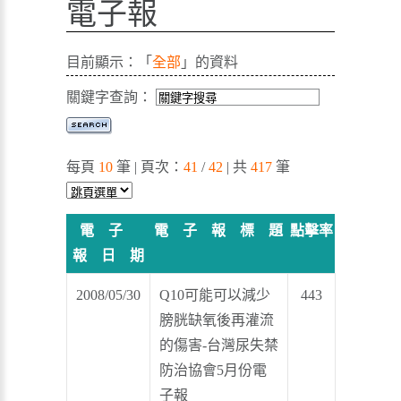
電子報
目前顯示：「
全部
」的資料
關鍵字查詢：
每頁
10
筆 | 頁次：
41
/
42
| 共
417
筆
電 子
電 子 報 標 題
點擊率
報 日 期
2008/05/30
Q10可能可以減少
443
膀胱缺氧後再灌流
的傷害-台灣尿失禁
防治協會5月份電
子報