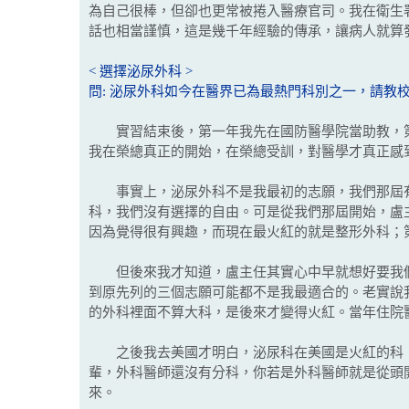
為自己很棒，但卻也更常被捲入醫療官司。我在衛生
話也相當謹慎，這是幾千年經驗的傳承，讓病人就算
< 選擇泌尿外科 >
問: 泌尿外科如今在醫界已為最熱門科別之一，請教
實習結束後，第一年我先在國防醫學院當助教，第
我在榮總真正的開始，在榮總受訓，對醫學才真正感
事實上，泌尿外科不是我最初的志願，我們那屆有
科，我們沒有選擇的自由。可是從我們那屆開始，盧
因為覺得很有興趣，而現在最火紅的就是整形外科；
但後來我才知道，盧主任其實心中早就想好要我們
到原先列的三個志願可能都不是我最適合的。老實說
的外科裡面不算大科，是後來才變得火紅。當年住院
之後我去美國才明白，泌尿科在美國是火紅的科，
輩，外科醫師還沒有分科，你若是外科醫師就是從頭
來。