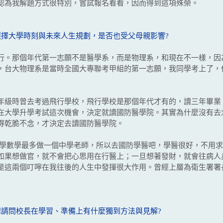
認為我解題方式很特別，嘗試報名看看，因而得到這項殊榮。
選擇大學時刻與未來人生規劃，是否也受父母親影響?
。那個年代第一志願不是醫學系，而是物理系，和現在不一樣，因
，台大物理系是當時全國大專聯考甲組的第一志願，我同學考上了，
級時曾去考過飛行學校，飛行學校是那個年代才有的，讀三年畢業
在大學升學考試這次機會，決定就讀國防醫學院。其實為什麼沒有去
得乾脆不念，才決定去讀國防醫學院。
數學最多做一個中學老師，所以去國防學醫吧，學醫很好，不用求
如果想做官，就不會把心思用在行醫上；一旦想著發財，就會往病人
是這兩個叮嚀在我往後的人生中發揮很大作用。曾經上層為衛生署署
想請問校長在學習、準備上有什麼獨到方法與見解?