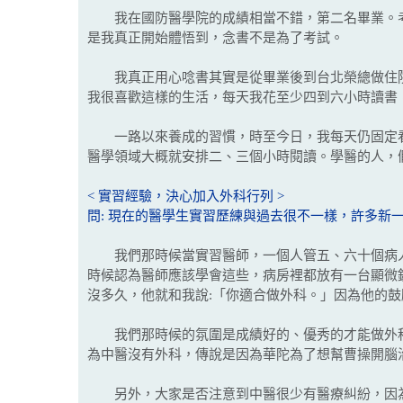
我在國防醫學院的成績相當不錯，第二名畢業。考
是我真正開始體悟到，念書不是為了考試。
我真正用心唸書其實是從畢業後到台北榮總做住院
我很喜歡這樣的生活，每天我花至少四到六小時讀書
一路以來養成的習慣，時至今日，我每天仍固定看
醫學領域大概就安排二、三個小時閱讀。學醫的人，
< 實習經驗，決心加入外科行列 >
問: 現在的醫學生實習歷練與過去很不一樣，許多新
我們那時候當實習醫師，一個人管五、六十個病人
時候認為醫師應該學會這些，病房裡都放有一台顯微
沒多久，他就和我說:「你適合做外科。」因為他的
我們那時候的氛圍是成績好的、優秀的才能做外科
為中醫沒有外科，傳說是因為華陀為了想幫曹操開腦
另外，大家是否注意到中醫很少有醫療糾紛，因為