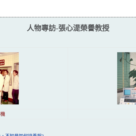
人物專訪-張心湜榮譽教授
石機