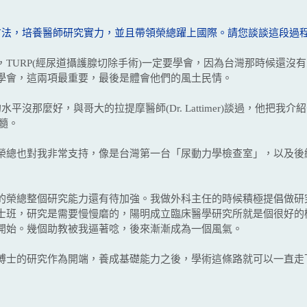
方法，培養醫師研究實力，並且帶領榮總躍上國際。請您談談這段過程
URP(經尿道攝護腺切除手術)一定要學會，因為台灣那時候還沒
學會，這兩項最重要，最後是體會他們的風土民情。
那麼好，與哥大的拉提摩醫師(Dr. Lattimer)談過，他把我介
精髓。
總也對我非常支持，像是台灣第一台「尿動力學檢查室」，以及後
榮總整個研究能力還有待加強。我做外科主任的時候積極提倡做研
士班，研究是需要慢慢磨的，陽明成立臨床醫學研究所就是個很好的
開始。幾個助教被我逼著唸，後來漸漸成為一個風氣。
士的研究作為開端，養成基礎能力之後，學術這條路就可以一直走