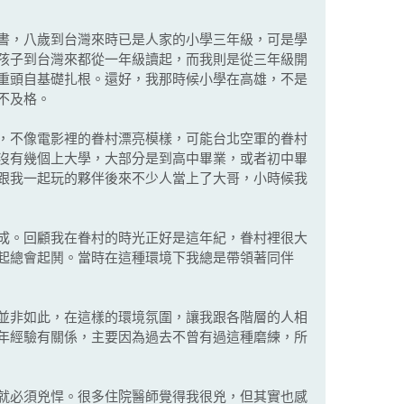
書，八歲到台灣來時已是人家的小學三年級，可是學
孩子到台灣來都從一年級讀起，而我則是從三年級開
重頭自基礎扎根。還好，我那時候小學在高雄，不是
不及格。
，不像電影裡的眷村漂亮模樣，可能台北空軍的眷村
沒有幾個上大學，大部分是到高中畢業，或者初中畢
跟我一起玩的夥伴後來不少人當上了大哥，小時候我
成。回顧我在眷村的時光正好是這年紀，眷村裡很大
起總會起鬨。當時在這種環境下我總是帶領著同伴
並非如此，在這樣的環境氛圍，讓我跟各階層的人相
年經驗有關係，主要因為過去不曾有過這種磨練，所
就必須兇悍。很多住院醫師覺得我很兇，但其實也感