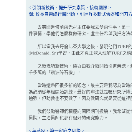
< 引領新技術，提升研究素質，接軌國際 >
問: 校長自榮總行醫開始，引進許多新式儀器和開刀
去美國進修前盧光舜主任要我去學兩件事，第一，T
件事情，學他們怎麼樣做研究。盧主任希望我把方法
所以當我去哥倫比亞大學之後，發現他們TURP的水平沒
(McDonald, Sr.)學習，由此才真正深入理解TURP之
之後幾項新技術、儀器由我介紹開始引進榮總，榮
千多萬的「震波碎石機」。
當時還帶回很多新的觀念，最主要是我認為當時的
為必須從年輕開始訓練，最好的辦法就是唸研究所博
勉強，但助教也不要做了。因為做研究就是要從這裡
我們鼓勵醫師們積極向國際期刊投稿，我希望從博
醫院，主治醫師也都有很好的研究能力。
< 與蔣家，第一家庭之因緣 >