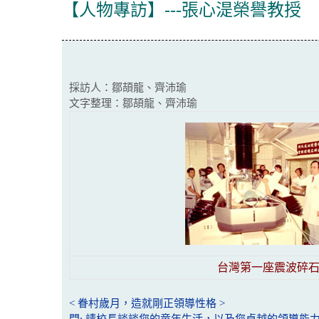
【人物專訪】---張心湜榮譽教授
採訪人：鄒頡龍、齊沛瑜
文字整理：鄒頡龍、齊沛瑜
台灣第一座震波碎
< 眷村歲月，造就剛正領導性格 >