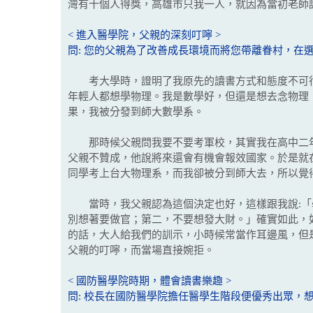
灣有十個人得獎，高雄市只我一人，就因為當初老師
< 進入醫學院，父親的深刻叮嚀 >
問: 您的父親為了改善成長環境而將您帶離眷村，在
考大學時，證明了我原先的讀書方式和態度不可行
年輕人都想學物理。我是數學好，但還是想去念物理
果，我被分發到師大數學系。
那時候父親問我要不要考軍校，其實我在高中二年
父親不贊成，他說將來還會有機會報效國家。於是就
同學考上台大物理系，而我卻被分到師大去，所以覺
當時，我父親認為這個決定也好，這樣跟我說:「學
別想著要做官；第二，不要想發大財。」確實如此，
的話，大人給我們的訓示，小時候常當作耳邊風，但
父親的叮嚀，而當場直接婉拒。
< 國防醫學院時期，體會讀書樂趣 >
問: 校長在國防醫學院擔任醫學生階段便優秀出眾，