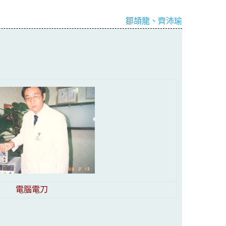
鄒頡龍、齊沛瑜
電腦電刀