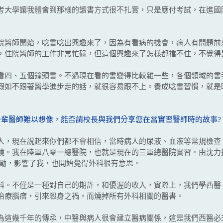
大學讓我體會到那樣的讀書方式很不扎實，只是應付考試，在進國
醫師開始，唸書唸出興趣來了，因為有看病的機會，病人有問題前
，住院醫師的工作非常忙碌，但這個興趣來了怎樣都擋不住，不覺得
四、五個鐘頭書。不過現在看的書變得比較雜一些，各個領域的書
假如不跟著醫學進步走的話，就很容易跟不上。養成唸書習慣，就是
一輩醫師難以想像，能否請校長與我們分享您在當實習醫師時的故事?
，現在說起來你們都不會相信，當時病人的尿液、血液等常規檢查
鏡。我在陸軍八零一總醫院，也就是現在的三軍總醫院實習。由沈力
鼓勵，影響了我，也開始覺得外科很有意思。
。不僅是一種對自己的期許，和優渥的收入，實際上，我們學西醫
治療腦瘤，引來殺身之禍，而燒掉所有外科相關的醫書。
這幾千年的傳承，中醫與病人很會建立醫病關係，這是我們西醫必