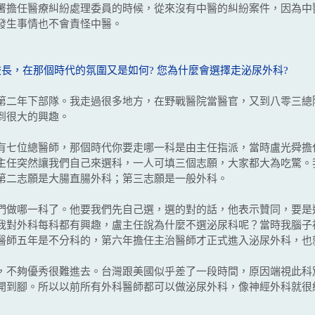
署擔任醫療糾紛處理委員的時候，從來沒有中醫的糾紛案件，因為中
發生事情也不會責怪中醫。
校長，在那個時代的氛圍又是如何? 您為什麼會選擇走泌尿外科?
二年下部隊。我走過很多地方，在野戰醫院當醫官，又到八零三總
到很大的興趣。
七位總醫師，那個時代你要走哪一科是由主任指派，當時盧光舜擔
主任突然讓我們自己來選科，一人可填三個志願，大家都大為吃驚。
第二志願是大腸直腸外科；第三志願是一般外科。
做哪一科了。他要我們先自己選，選的對的話，他表示贊同，要是
我對外科每科都有興趣，盧主任說為什麼不選泌尿科呢？當時我腦子
醫師五年是不分科的，第六年擔任主治醫師才正式進入泌尿外科，也
不夠優秀很難進去。台灣跟美國似乎差了一段時間，原因端視此科
開到腳。所以以前所有外科醫師都可以做泌尿外科，像神經外科就很