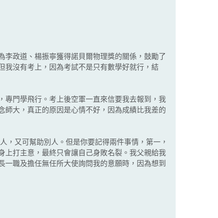
為李政道、楊振寧獲得諾貝爾物理獎的關係，鼓勵了
但我沒有考上，因為考試不是只有數學好就行，結
，專門學飛行。考上後空軍一直來信要我去報到，我
念師大，真正的原因是心情不好，因為成績比我差的
人，又可幫助別人。但是你要記得兩件事情，第一，
身上打主意，最終只會讓自己身敗名裂。我父親給我
長一職及擔任無任所大使詢問我的意願時，因為想到