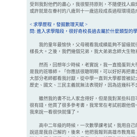
受到我對他們的盡心，我很堅持原則，不隨便找人麻
或許就是在眷村的八歲到十一歲這段成長過程環境造
< 求學歷程，發掘數理天賦 >
問: 進入求學階段，很好奇校長過去屬於什麼類型的學
我的童年最愉快，父母親看我成績能夠不留級就很
樣長大。之後，我們幾個兄弟，我大弟弟念師大生物
然而，回想年少時候，老實說，我一直搗蛋到大學
是我的班導師。「你應該很聰明啊，可以好好再把書
大部分老師都看我討厭，從中學一直到大學都曾被記
歷史、國文、三民主義就無法表現好，因為這幾科不
雖然我的書不比人家念得好，但是我對某些科目可
很有錢，他買了很多參考書，我常常在考試前跟他借
我來說一看很快就懂了。
高中二年級的時候，一次數學課考試，我用自己的
說這是我自己解的，後來，他把我報到高雄市教育局