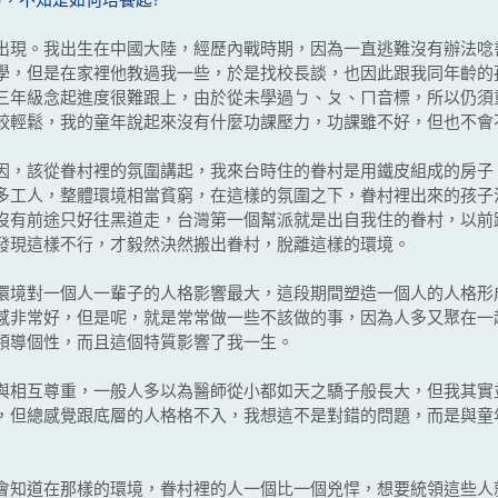
力，不知是如何培養起?
現。我出生在中國大陸，經歷內戰時期，因為一直逃難沒有辦法唸
學，但是在家裡他教過我一些，於是找校長談，也因此跟我同年齡的
三年級念起進度很難跟上，由於從未學過ㄅ、ㄆ、ㄇ音標，所以仍須
較輕鬆，我的童年說起來沒有什麼功課壓力，功課雖不好，但也不會
，該從眷村裡的氛圍講起，我來台時住的眷村是用鐵皮組成的房子
多工人，整體環境相當貧窮，在這樣的氛圍之下，眷村裡出來的孩子
沒有前途只好往黑道走，台灣第一個幫派就是出自我住的眷村，以前
發現這樣不行，才毅然決然搬出眷村，脫離這樣的環境。
境對一個人一輩子的人格影響最大，這段期間塑造一個人的人格形
感非常好，但是呢，就是常常做一些不該做的事，因為人多又聚在一
領導個性，而且這個特質影響了我一生。
相互尊重，一般人多以為醫師從小都如天之驕子般長大，但我其實
，但總感覺跟底層的人格格不入，我想這不是對錯的問題，而是與童
知道在那樣的環境，眷村裡的人一個比一個兇悍，想要統領這些人