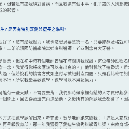
煩，但若是有錯我絕對會講，而且我還有個本事，犯了錯的人別想掩
成的影響。
生? 是否有特別喜愛與擅長之學科?
好了，沒有給我壓力，我也沒想過要拿第一名，只要能夠及格就可
系，二弟弟讀國防醫學院當婦產科醫師，老四則念台大牙醫。
畢業。但在初中時有個老師曾經花時間與我深談。這位老師姓程名
念一念，我覺得你將來應該可以有出息的。」他對我說了這番話，希
大過，但若說我的讀書方式如應付考試絕對沒問題，只是我比較怕記
念不行，所以我最喜歡數學，數學可以不用記憶力。
能有一些天賦，不需要去背。我們那時候家裡有錢的人才買得起參
一個晚上，回去從頭讀完再還給他，之後所有的解題我全都會了，因
方式把數學題解出來，考完後，數學老師跑來問我：「這是人家教你
，再呈報教育部，那一年我獲得了愛迪生優秀科學青年獎，由教育部