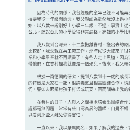
問: 請校長談談您的童年生活，以及您卓越的領導能
因為時代的關係，我曾經歷的童年已經不可能再出
校要我從一年級開始念，我父親認為雖然我沒上過小
始，以八歲來說剛好上小學三年級。不過，事實上從
台北，聽說台北的小學管得非常嚴格，高雄的小學比
我八歲到台灣來，十二歲搬離眷村。搬出去的原因
比較好，我父親在兵工廠工作，那時候從大陸來了很
業和小學畢業就不再讀書了。有些人走上黑道，因為
帶他們，在眷村裡我就像是一個頭兒。後來，我父親
根據一篇德國的研究，提到八歲到十一歲的成長環
的特徵是大家在一起，很講義氣且相當團結合作，情
們，譬如去跟鄰村孩子打架或玩耍，因而訓練出我的
在眷村的日子，人與人之間相處培養出團結合作與
處都毫無問題。常常有些自認高層的醫師，自覺不錯
以看到那些人難免覺得害怕。
一直以來，我以嚴厲聞名，如果了解我的過去，會