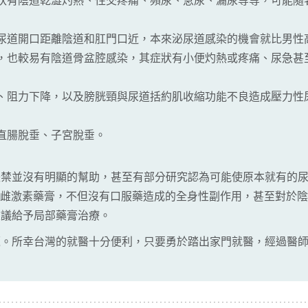
狀有陰道乾澀灼熱、性交疼痛、頻尿、急尿、漏尿等等，可能隨
尿道開口距離陰道和肛門口近，本來泌尿道感染的機會就比男性
，也較易有陰道骨盆腔感染，其症狀有小便灼熱或疼痛、尿急甚
、阻力下降，以及膀胱頸與尿道括約肌收縮功能不良造成壓力性尿
直腸脫垂、子宮脫垂。
失禁並沒有明顯的幫助，甚至有部分研究認為可能使原本就有的
塗抹的陰道雌激素藥膏，不但沒有口服藥造成的全身性副作用，甚至對
建議給予局部藥膏治療。
題。所幸台灣的就醫十分便利，只要勇於踏出家門就醫，經過醫