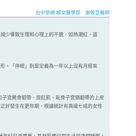
台中榮總 婦女醫學部 謝筱芸醫師
蒙減少導致生理和心理上的不適，如熱潮紅、盜
。
情形。「停經」則是定義為一年以上沒有月經來
。
持構造如子宮薦骨韌帶、提肛肌、恥骨子宮頸韌帶的上皮
期正好發生在更年期，根據統計有高達七成的女性