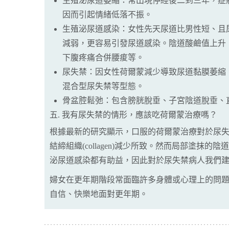
生殖泌尿道萎縮：常出現停經後二到三年，症
因而引起情緒低落不振。
生殖泌尿道感染：女性先天尿道比男性短、且
減弱，更容易引發尿道感染。陰道酸鹼值上升
下腹疼痛合併腰痠等。
尿失禁：因女性荷爾蒙減少導致尿道黏膜萎縮
混合型尿失禁等型態。
骨盆腔鬆弛：包含膀胱脫垂、子宮陰道脫垂、
五. 我有尿失禁的情形，應該吃荷爾蒙治療嗎？
根據最新的研究顯示，口服的荷爾蒙治療對於尿
結締組織(collagen)減少所致。然而局部
泌尿道感染都有助益，因此對於尿失禁病人我們
婦女在更年期階段常面臨許多身體或心理上的問
自信、快樂地面對更年期。