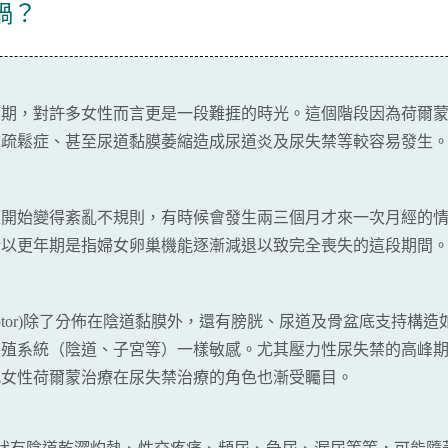
禍？
度期，對許多女性而言更是一段難捱的時光。這個階段因為荷爾
質疏鬆症、甚至尿道黏膜萎縮造成尿道炎及尿失禁等較容易發生
經開始變得紊亂不規則，有時候會發生兩三個月才來一次月經的
所以更年期是指婦女卵巢機能逐漸減退以致完全喪失的這段期間
 receptor)除了分佈在陰道黏膜外，還有膀胱、尿道及骨盆底支
生殖系統（陰道、子宮等）一樣敏感。尤其壓力性尿失禁的高峰
此女性荷爾蒙治療在尿失禁治療的角色也漸受矚目。