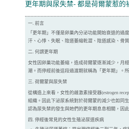
更年期與尿失禁- 都是荷爾蒙惹的
一. 前言
「更年期」不僅是卵巢內分泌功能開始衰退的過
汗、心悸、失眠、陰道萎縮乾澀、陰道感染、骨
二. 何謂更年期
女性因卵巢功能萎縮，造成荷爾蒙逐漸減少，月
潮。而停經前後這段過渡期就稱為「更年期」。
三. 荷爾蒙與尿失禁
從構造上來看，女性的雌激素接受器(estrogen
組織。因此下泌尿系統對於荷爾蒙的減少也如同
認為尿失禁的發生與她們的更年期息息相關，因
四. 停經後常見的女性生殖泌尿道疾病