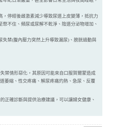
著年紀日漸嚴重，甚至影響日常生活與夜間睡眠，
高，停經後雌激素減少導致尿道上皮變薄，抵抗力
至憋不住、頻尿或尿解不乾淨、陰道分泌物增加、
失禁(腹內壓力突然上升導致漏尿)、膀胱過動與
尿失禁情形惡化，其原因可能來自口服賀爾蒙造成
於陰道萎縮、性交疼痛、解尿疼痛灼熱、急尿、反覆
師的正確診斷與提供治療建議，可以讓婦女健康、