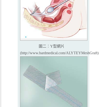
圖二：Y型網片
(
http://www.bardmedical.com/ALYTEYMeshGraft
)