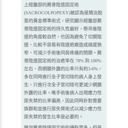
上經腹部的薦骨陰道固定術
(SACROCOLPOPEXY)被認為是矯治脫
垂的黃金標準術式，研究顯示經腹部薦
骨陰道固定術的持久性最好，懸吊後陰
道的角度較自然，也因為避免了切開陰
道，比較不容易有陰道疤痕造成過度狹
窄，可減少手術後同房疼痛的問題。薦
骨陰道固定術的治癒率在 78% 到 100%
左右，而網膜外露的比率只有約3-6%，
多在同時進行全子宮切除的病人身上發
生，只進行次全子宮切除可更減少網膜
外露的比率。唯手術後病人出現應力性
尿失禁的比率偏高，因此同時針對需要
族群和並進行尿失禁術式以減少應力性
尿失禁的發生比率是必要的。
雖說薦骨陰道固定術的優點眾多，但是