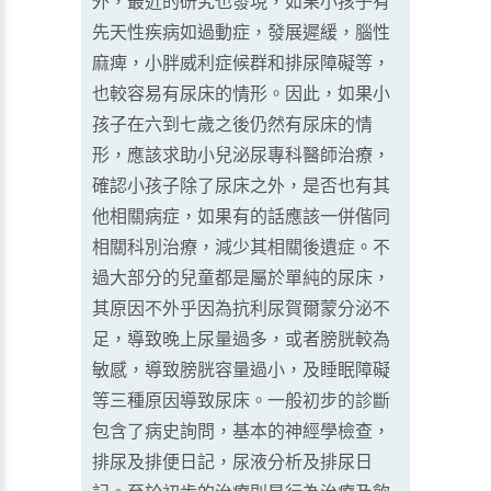
外，最近的研究也發現，如果小孩子有
先天性疾病如過動症，發展遲緩，腦性
麻痺，小胖威利症候群和排尿障礙等，
也較容易有尿床的情形。因此，如果小
孩子在六到七歲之後仍然有尿床的情
形，應該求助小兒泌尿專科醫師治療，
確認小孩子除了尿床之外，是否也有其
他相關病症，如果有的話應該一併偕同
相關科別治療，減少其相關後遺症。不
過大部分的兒童都是屬於單純的尿床，
其原因不外乎因為抗利尿賀爾蒙分泌不
足，導致晚上尿量過多，或者膀胱較為
敏感，導致膀胱容量過小，及睡眠障礙
等三種原因導致尿床。一般初步的診斷
包含了病史詢問，基本的神經學檢查，
排尿及排便日記，尿液分析及排尿日