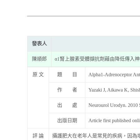
發表人
陳順郎
α1腎上腺素受體擷抗劑藉由降低傳入
原 文
題 目
Alpha1-Adrenoceptor Anta
作 者
Yazaki J, Aikawa K, Shis
出 處
Neurourol Urodyn. 2010 S
出版日期
Article first published on
評 論
攝護肥大在老年人是常見的疾病，因為增生的腺體而使