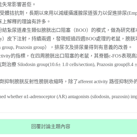
能失常影響甚佢。
受體拮抗劑，長期以來用以減緩攝護腺尿道張力以促進排尿(Emp
臨床上解釋的理論有許多。
紮尿道產生類似膀胱出口阻塞（BOO）的模式，做為研究樣本，以臨
n 0.12mg/kg/day）皮下注射，持續兩週，發現經過四週BOO處理
group, Prazosin group），排尿次及排尿量得到有意義的改善。
vity的指標，在四周膀胱出口阻塞的老鼠，其脊髓c-FOS表現高於Sham operatio
 Silodosin group(10.6± 1.0 cells/section), Prazosin gro
膀胱反射性膀胱收縮時，除了afferent activity 路徑抑制
 whether α1-adrenoceptor (AR) antagonists (silodosin, prazosin) impro
回覆討論主題內容