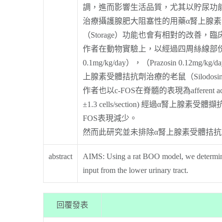
調，進而影響生活品質，尤其以貯尿功
治療攝護腺肥大阻塞性的用藥α腎上腺素
（Storage）功能也會有相對的改善，
作者在動物實驗上，以經過四周絲線部份結
0.1mg/kg/day），（Prazosi
上腺素受體拮抗劑治療的老鼠（Silodosin 
作者也以c-FOS在脊髓的表現為afferent acti
±1.3 cells/section) 經過α腎上腺素受體擷抗劑治療
FOS表現減少。
然而此研究並未排除α腎上腺素受體拮抗劑抑制
abstract
AIMS: Using a rat BOO model, we determined
input from the lower urinary tract.
回覆發表