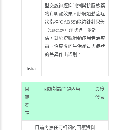
型交感神經抑制劑與抗膽檢藥
物有明顯效果。膀胱過動症症
狀指標(OABSS)能夠針對尿急
（urgency）症狀進一步評
估，對於膀胱過動症患者治療
前、治療後的生活品質與症狀
的差異作出鑑別。
abstract
回
回覆討論主題內容
最後
覆
發表
發
表
目前尚無任何相關的回覆資料