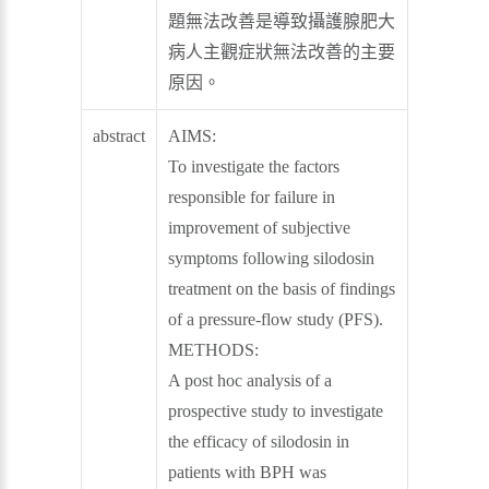
題無法改善是導致攝護腺肥大
病人主觀症狀無法改善的主要
原因。
abstract
AIMS:
To investigate the factors
responsible for failure in
improvement of subjective
symptoms following silodosin
treatment on the basis of findings
of a pressure-flow study (PFS).
METHODS:
A post hoc analysis of a
prospective study to investigate
the efficacy of silodosin in
patients with BPH was