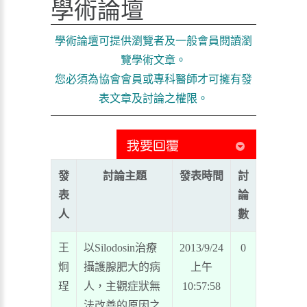
學術論壇
學術論壇可提供瀏覽者及一般會員閱讀瀏
覽學術文章。
您必須為協會會員或專科醫師才可擁有發
表文章及討論之權限。
發
討論主題
發表時間
討
表
論
人
數
王
以Silodosin治療
2013/9/24
0
炯
攝護腺肥大的病
上午
珵
人，主觀症狀無
10:57:58
法改善的原因之