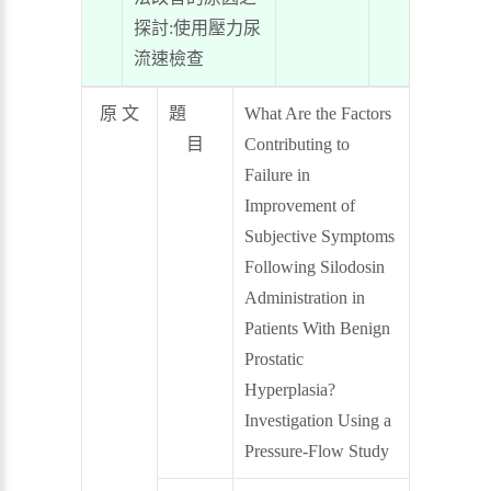
探討:使用壓力尿
流速檢查
原 文
題
What Are the Factors
目
Contributing to
Failure in
Improvement of
Subjective Symptoms
Following Silodosin
Administration in
Patients With Benign
Prostatic
Hyperplasia?
Investigation Using a
Pressure-Flow Study