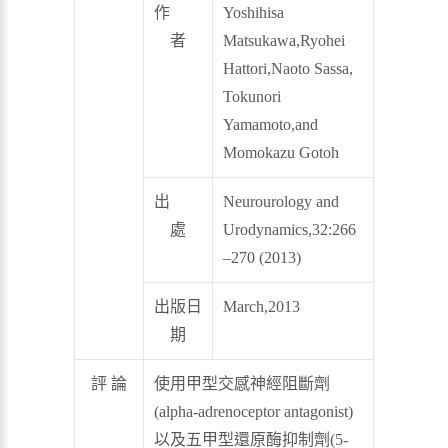
作
Yoshihisa
者
Matsukawa,Ryohei
Hattori,Naoto Sassa,
Tokunori
Yamamoto,and
Momokazu Gotoh
出
Neurourology and
處
Urodynamics,32:266
–270 (2013)
出版日
March,2013
期
評 論
使用甲型交感神經阻斷劑
(alpha-adrenoceptor antagonist)
以及五甲型還原酶抑制劑(5-