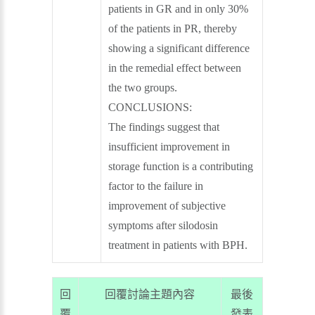
patients in GR and in only 30%
of the patients in PR, thereby
showing a significant difference
in the remedial effect between
the two groups.
CONCLUSIONS:
The findings suggest that
insufficient improvement in
storage function is a contributing
factor to the failure in
improvement of subjective
symptoms after silodosin
treatment in patients with BPH.
回
回覆討論主題內容
最後
覆
發表