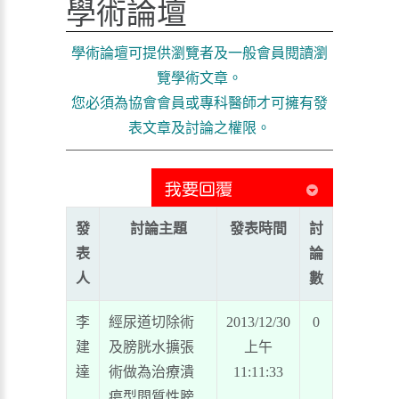
學術論壇
學術論壇可提供瀏覽者及一般會員閱讀瀏
覽學術文章。
您必須為協會會員或專科醫師才可擁有發
表文章及討論之權限。
發
討論主題
發表時間
討
表
論
人
數
李
經尿道切除術
2013/12/30
0
建
及膀胱水擴張
上午
達
術做為治療潰
11:11:33
瘍型間質性膀