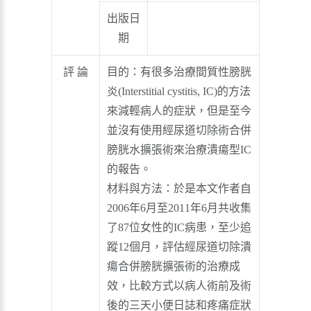
出版日
期
評 論
目的：有很多治療間質性膀胱
炎(Interstitial cystitis, IC)的方法
來減輕病人的症狀，但是至今
並沒有使用經尿道切除術合併
膀胱水擴張術來治療潰瘍型IC
的報告。
材料與方法：於是本文作者自
2006年6月至2011年6月共收集
了87位女性的IC病患，至少追
蹤12個月，評估經尿道切除潰
瘍合併膀胱擴張術的治療成
效，比較方式以病人術前及術
後的三天小便日誌和疼痛症狀