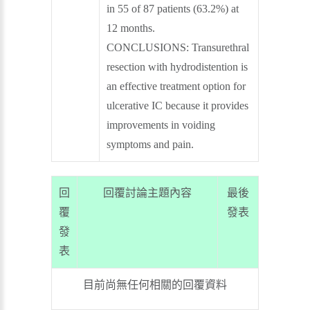
in 55 of 87 patients (63.2%) at
12 months.
CONCLUSIONS: Transurethral
resection with hydrodistention is
an effective treatment option for
ulcerative IC because it provides
improvements in voiding
symptoms and pain.
回
回覆討論主題內容
最後
覆
發表
發
表
目前尚無任何相關的回覆資料