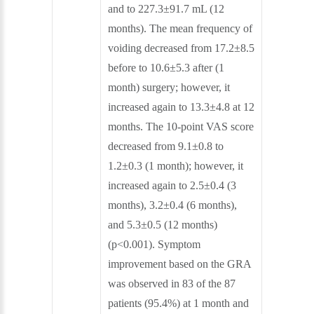
and to 227.3±91.7 mL (12
months). The mean frequency of
voiding decreased from 17.2±8.5
before to 10.6±5.3 after (1
month) surgery; however, it
increased again to 13.3±4.8 at 12
months. The 10-point VAS score
decreased from 9.1±0.8 to
1.2±0.3 (1 month); however, it
increased again to 2.5±0.4 (3
months), 3.2±0.4 (6 months),
and 5.3±0.5 (12 months)
(p<0.001). Symptom
improvement based on the GRA
was observed in 83 of the 87
patients (95.4%) at 1 month and