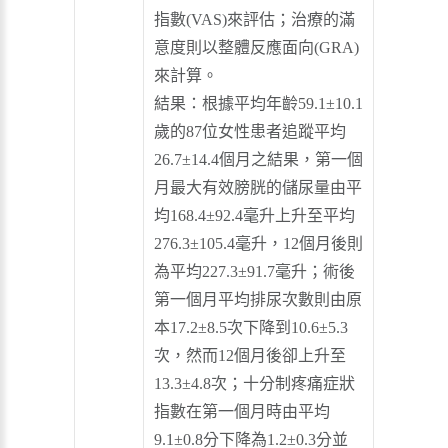
指數(VAS)來評估；治療的滿
意度則以整體反應面向(GRA)
來計算。
結果：根據平均年齡59.1±10.1
歲的87位女性患者追蹤平均
26.7±14.4個月之結果，第一個
月最大有效膀胱的儲尿量由平
均168.4±92.4毫升上升至平均
276.3±105.4毫升，12個月後則
為平均227.3±91.7毫升；術後
第一個月平均排尿次數則由原
本17.2±8.5次下降到10.6±5.3
次，然而12個月後卻上升至
13.3±4.8次；十分制疼痛症狀
指數在第一個月時由平均
9.1±0.8分下降為1.2±0.3分並