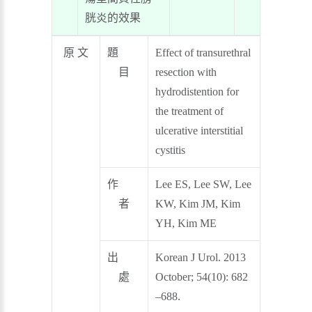
胱炎的效果
原 文
題
Effect of transurethral
目
resection with
hydrodistention for
the treatment of
ulcerative interstitial
cystitis
作
Lee ES, Lee SW, Lee
者
KW, Kim JM, Kim
YH, Kim ME
出
Korean J Urol. 2013
處
October; 54(10): 682
–688.