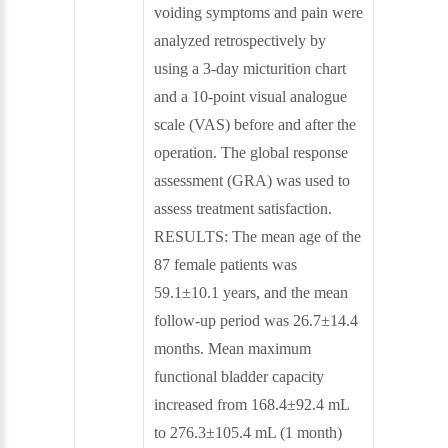
voiding symptoms and pain were
analyzed retrospectively by
using a 3-day micturition chart
and a 10-point visual analogue
scale (VAS) before and after the
operation. The global response
assessment (GRA) was used to
assess treatment satisfaction.
RESULTS: The mean age of the
87 female patients was
59.1±10.1 years, and the mean
follow-up period was 26.7±14.4
months. Mean maximum
functional bladder capacity
increased from 168.4±92.4 mL
to 276.3±105.4 mL (1 month)