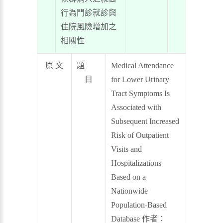
行為門診就診與
住院風險增加之
相關性
原 文
題
Medical Attendance
目
for Lower Urinary
Tract Symptoms Is
Associated with
Subsequent Increased
Risk of Outpatient
Visits and
Hospitalizations
Based on a
Nationwide
Population-Based
Database 作者：