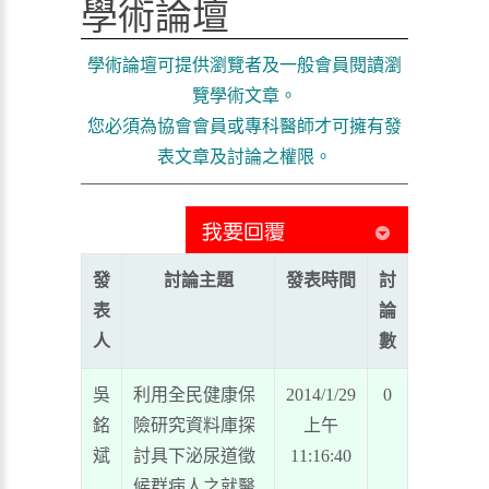
學術論壇
學術論壇可提供瀏覽者及一般會員閱讀瀏
覽學術文章。
您必須為協會會員或專科醫師才可擁有發
表文章及討論之權限。
發
討論主題
發表時間
討
表
論
人
數
吳
利用全民健康保
2014/1/29
0
銘
險研究資料庫探
上午
斌
討具下泌尿道徵
11:16:40
候群病人之就醫