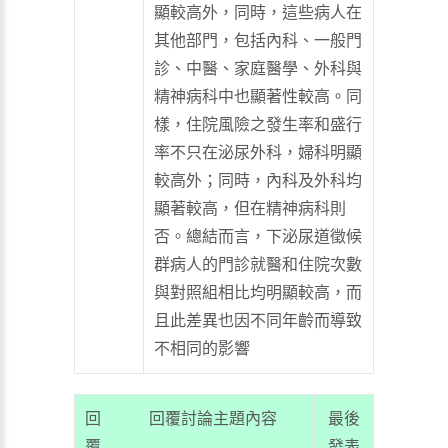
顯較高外，同時，這些病人在
其他部門，包括內科、一般門
診、中醫、家庭醫學、外科與
精神病科中也顯著性較高。同
樣，住院風險之發生率和盛行
率不只在泌尿外科，婦科明顯
較高外；同時，內科及外科均
顯著較高，但在精神病科則
否。總結而言，下泌尿道徵候
群病人的門診就醫和住院次數
與對照組相比均明顯較高，而
且此差異也因不同年齡而導致
不相同的影響
回
回覆討論主題內容
最後
覆
發表