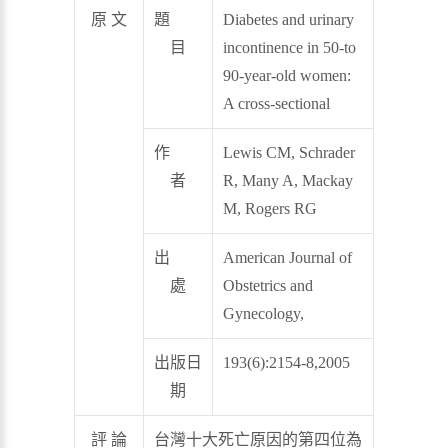
原 文
題
Diabetes and urinary
目
incontinence in 50-to
90-year-old women:
A cross-sectional
作
Lewis CM, Schrader
者
R, Many A, Mackay
M, Rogers RG
出
American Journal of
處
Obstetrics and
Gynecology,
出版日
193(6):2154-8,2005
期
評 論
台灣十大死亡原因的第四位為