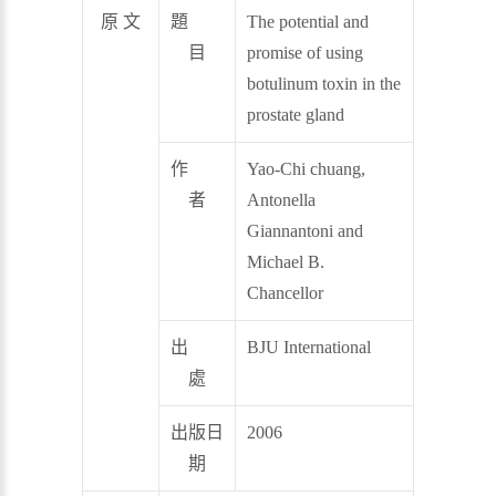
原 文
題
The potential and
目
promise of using
botulinum toxin in the
prostate gland
作
Yao-Chi chuang,
者
Antonella
Giannantoni and
Michael B.
Chancellor
出
BJU International
處
出版日
2006
期