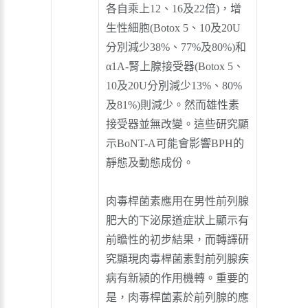
各自乘上12、16及22倍)，增
生性細胞(Botox 5、10及20U
分別減少38%、77%及80%)和
α1A-腎上腺接受器(Botox 5、
10及20U分別減少13%、80%
及81%)則減少。然而雄性素
接受器並無改變。這些研究顯
示BoNT-A可能會影響BPH的
靜態及動態成份。
肉毒桿菌素應用在男性前列腺
肥大的下泌尿道症狀上顯示有
前瞻性的初步結果，而轉譯研
究顯現肉毒桿菌素對前列腺疾
病有新潁的作用機轉。重要的
是，肉毒桿菌素於前列腺的應