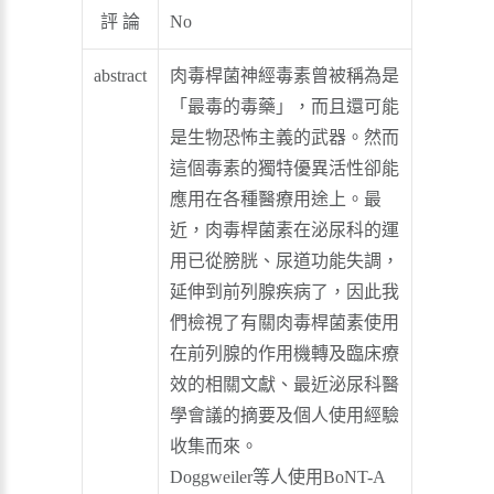
評 論
No
abstract
肉毒桿菌神經毒素曾被稱為是
「最毒的毒藥」，而且還可能
是生物恐怖主義的武器。然而
這個毒素的獨特優異活性卻能
應用在各種醫療用途上。最
近，肉毒桿菌素在泌尿科的運
用已從膀胱、尿道功能失調，
延伸到前列腺疾病了，因此我
們檢視了有關肉毒桿菌素使用
在前列腺的作用機轉及臨床療
效的相關文獻、最近泌尿科醫
學會議的摘要及個人使用經驗
收集而來。
Doggweiler等人使用BoNT-A