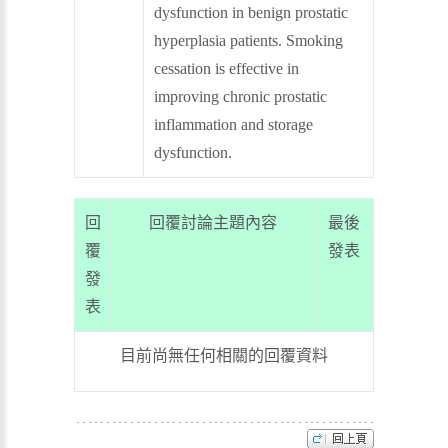
dysfunction in benign prostatic
hyperplasia patients. Smoking
cessation is effective in
improving chronic prostatic
inflammation and storage
dysfunction.
回
回覆討論主題內容
最後
覆
發表
發
表
目前尚無任何相關的回覆資料