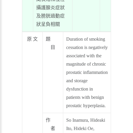
攝護腺炎症狀
及膀胱過動症
狀呈負相關
原 文
題
Duration of smoking
目
cessation is negatively
associated with the
magnitude of chronic
prostatic inflammation
and storage
dysfunction in
patients with benign
prostatic hyperplasia.
作
So Inamura, Hideaki
者
Ito, Hideki Oe,