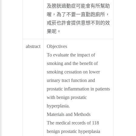
及膀胱過動症可能會有所幫助
喔，為了不要一直勤跑廁所，
戒菸也許會提供意想不到的效
果呢。
abstract
Objectives
To evaluate the impact of
smoking and the benefit of
smoking cessation on lower
urinary tract function and
prostatic inflammation in patients
with benign prostatic
hyperplasia.
Materials and Methods
The medical records of 118
benign prostatic hyperplasia