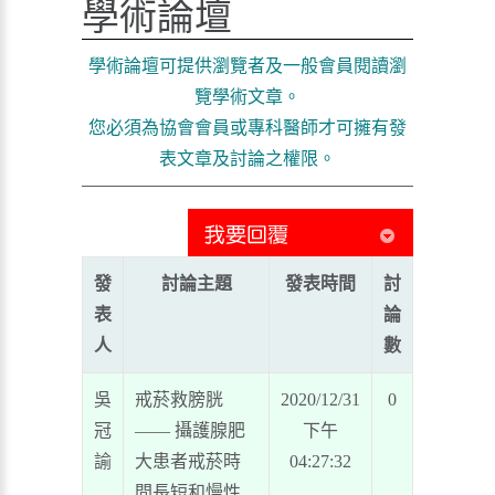
學術論壇
學術論壇可提供瀏覽者及一般會員閱讀瀏
覽學術文章。
您必須為協會會員或專科醫師才可擁有發
表文章及討論之權限。
發
討論主題
發表時間
討
表
論
人
數
吳
戒菸救膀胱
2020/12/31
0
冠
—— 攝護腺肥
下午
諭
大患者戒菸時
04:27:32
間長短和慢性