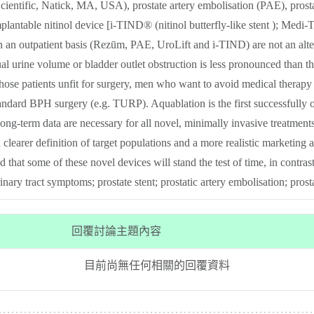
ntific, Natick, MA, USA), prostate artery embolisation (PAE), prostati
ntable nitinol device [i-TIND® (nitinol butterfly-like stent ); Medi-T
 an outpatient basis (Rezūm, PAE, UroLift and i-TIND) are not an alter
ual urine volume or bladder outlet obstruction is less pronounced than th
 those patients unfit for surgery, men who want to avoid medical therapy
andard BPH surgery (e.g. TURP). Aquablation is the first successfully op
long-term data are necessary for all novel, minimally invasive treatments
 a clearer definition of target populations and a more realistic marketing
that some of these novel devices will stand the test of time, in contrast 
ry tract symptoms; prostate stent; prostatic artery embolisation; prostat
回覆討論主題內容
目前尚無任何相關的回覆資料