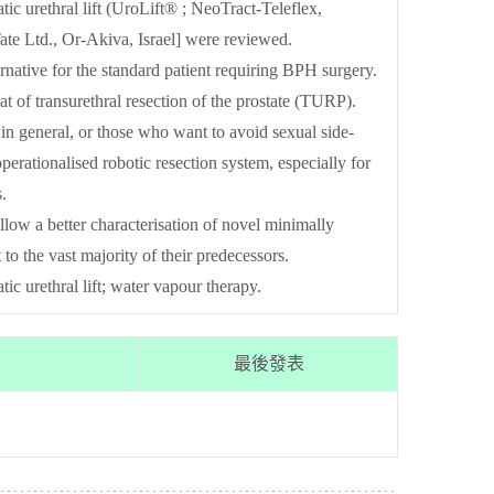
c urethral lift (UroLift® ; NeoTract-Teleflex,
ate Ltd., Or-Akiva, Israel] were reviewed.
native for the standard patient requiring BPH surgery.
at of transurethral resection of the prostate (TURP).
 in general, or those who want to avoid sexual side-
erationalised robotic resection system, especially for
.
 allow a better characterisation of novel minimally
to the vast majority of their predecessors.
ic urethral lift; water vapour therapy.
最後發表