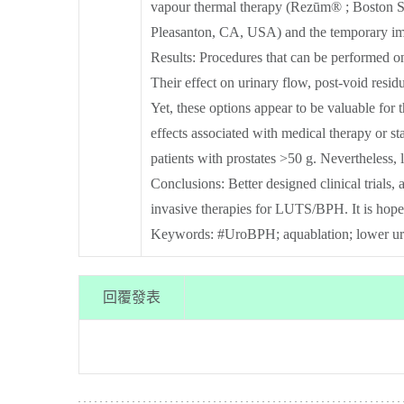
vapour thermal therapy (Rezūm® ; Boston Scie
Pleasanton, CA, USA) and the temporary impla
Results:
Procedures that can be performed on
Their effect on urinary flow, post-void resid
Yet, these options appear to be valuable for
effects associated with medical therapy or st
patients with prostates >50 g. Nevertheless, 
Conclusions:
Better designed clinical trials,
invasive therapies for LUTS/BPH. It is hoped 
Keywords:
#UroBPH; aquablation; lower urina
回覆發表