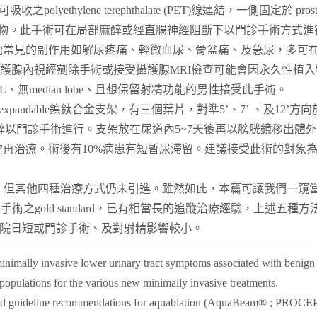
間以不可吸收之polyethylene terephthalate (PET)線連結，一側固
性植入物。此手術可在局部麻醉或經直腸神經阻斷下以門診手術方式進行。可以減
其他常見的副作用如解尿疼痛、輕微血尿、骨盆痛、及急尿，多可
行攝護腺內視經剜除手術或接受攝護腺MRI檢查可能會因永久性植入物而
0mL、無median lobe、且想保留射精功能的男性接受此手術。
andable鎳鈦合金支架，有三個葉片，對準5’、7’ 、及12’方向施加徑向力(ra
診手術進行。支架放在尿道內5~7天後再以膀胱鏡移出體外。可以減少
治療。術後有10%病患有短暫尿滯留。建議接受此術的對象為攝護腺體積
E，但其他四種治療方式仍未引進。雖然如此，本篇可讓我們一窺
手術之gold standard，已有相當長的追蹤治療經驗，上述
住院日短或門診手術、及對射精影響較小。
inimally invasive lower urinary tract symptoms associated with benign
 populations for the various new minimally invasive treatments.
s and guideline recommendations for aquablation (AquaBeam® ; PROC