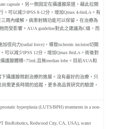
定於 prostate capsule，另一側固定在攝護腺尿道，藉此拉開
少IPSS 8-12分，增加Qmax 4-6mL/s。有
在三周內緩解。病患射精功能可以保留。在治療為
受影響。AUA guideline對此之建議為C級，而
dial force)，導致ischemic incision切開
IPSS 12分，增加Qmax 8mL/s。術後對
<75mL且無median lobe。目前AUA和
當下攝護腺微創治療的進展。沒有最好的治療，只
五種方法尚需更長時間的追蹤，更多高品質研究的驗證，
 prostatic hyperplasia (LUTS/BPH) treatments in a non-
EPT BioRobotics, Redwood City, CA, USA), water