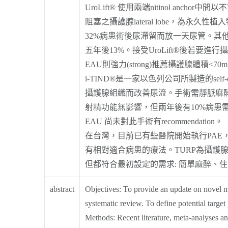
UroLift® 使用兩端nitinol anchor中
阻塞之攝護腺lateral lobe，為永久
32%病患術後尿滯留而放一天尿管。
五年後13%。接受UroLift®後若要進
EAU則強力(strong)推薦攝護腺體積<7
i-TIND®是一家以色列公司所製造的self-exp
攝護腺組織而改善尿流。手術需靜脈麻醉以門
射精功能無影響，但兩年後有10%病患需再
EAU 尚未對此手術有recommendation。
在台灣，目前已有些醫院開始執行PA
有相對適合病患的療法。TURP為攝護腺
但都符合最初設定的需求: 簡單麻醉、
abstract
Objectives: To provide an update on novel m
systematic review. To define potential target
Methods:
Recent literature, meta-analyse