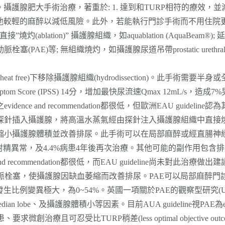
護腺肥大手術治療，著重於: 1. 達到和TURP相符的療效，
其他較輕的麻醉以減低風險。此外，若能執行門診手術而不用住
ation)” 攝護腺組織，如aquablation (AquaBeam®); 延遲性組織燒
攝護腺動脈栓塞(PAE)等; 無組織燒灼，如攝護腺尿道吊帶prostatic urethral lif
eat free)下移除攝護腺組織(hydrodissection)。此手術
ostate Symptom Score (IPSS) 14分，增加最快尿流速Qmax 1
vidence and recommendation都很低，但歐洲EAU guid
將特製探針插入攝護腺，將高溫水蒸氣經由探針注入攝護腺組織中直
，進而縮小攝護腺體積並改善排尿。此手術可以在局部麻醉或經直腸神
6%術後射精異常，及4.4%病患4年後再次治療。其他可能的副作用包含排尿疼痛
 and recommendation都很低，而EAU guideline尚未對此治療做出
塞，使攝護腺因缺血萎縮而改善排尿。PAE可以局部麻醉門診手術，時間約
異常發生比例變異極大，為0~54%。英國一項關於PAE的觀察型研究(
obe、及攝護腺體積小等因素。目前AUA guideline視PAE為experiment
創治療且可忍受比TURP稍差(less optimal objective 