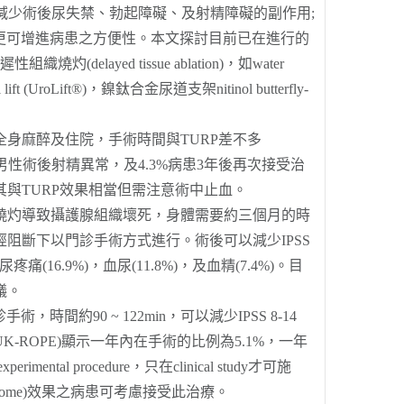
並減少術後尿失禁、勃起障礙、及射精障礙的副作用;
院更可增進病患之方便性。本文探討目前已在進行的
灼(delayed tissue ablation)，如water
t (UroLift®)，鎳鈦合金尿道支架nitinol butterfly-
需要半身或全身麻醉及住院，手術時間與TURP差不多
2mL/s，造成7%男性術後射精異常，及4.3%病患3年後再次接受治
eline認為其與TURP效果相當但需注意術中止血。
接燒灼導致攝護腺組織壞死，身體需要約三個月的時
經阻斷下以門診手術方式進行。術後可以減少IPSS
(16.9%)，血尿(11.8%)，及血精(7.4%)。目
建議。
90 ~ 122min，可以減少IPSS 8-14
UK-ROPE)顯示一年內在手術的比例為5.1%，一年
al procedure，只在clinical study才可施
outcome)效果之病患可考慮接受此治療。