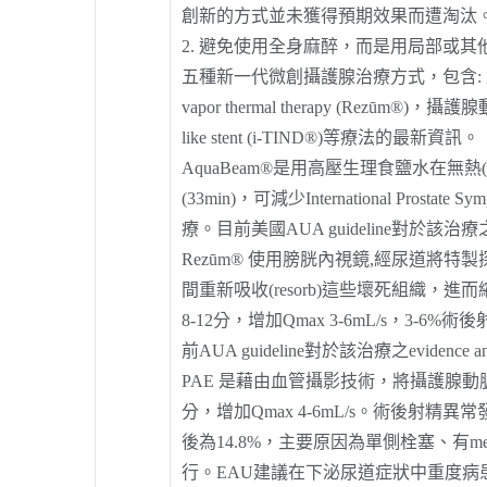
創新的方式並未獲得預期效果而遭淘汰。攝
2. 避免使用全身麻醉，而是用局部或
五種新一代微創攝護腺治療方式，包含: 直接”燒灼(abl
vapor thermal therapy (Rezūm®)，
like stent (i-TIND®)等療法的最新資訊。
AquaBeam®是用高壓生理食鹽水在無熱(h
(33min)，可減少International Pr
療。目前美國AUA guideline對於該治療之e
Rezūm® 使用膀胱內視鏡,經尿道
間重新吸收(resorb)這些壞死組織
8-12分，增加Qmax 3-6mL/s，3-
前AUA guideline對於該治療之evidence
PAE 是藉由血管攝影技術，將攝護腺動脈栓
分，增加Qmax 4-6mL/s。術後射精
後為14.8%，主要原因為單側栓塞、有median l
行。EAU建議在下泌尿道症狀中重度病患、要求微