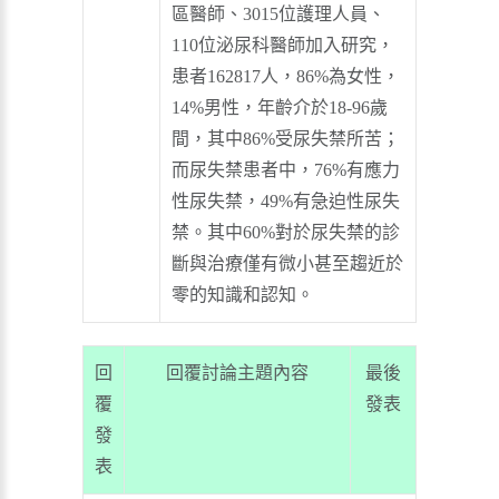
區醫師、3015位護理人員、
110位泌尿科醫師加入研究，
患者162817人，86%為女性，
14%男性，年齡介於18-96歲
間，其中86%受尿失禁所苦；
而尿失禁患者中，76%有應力
性尿失禁，49%有急迫性尿失
禁。其中60%對於尿失禁的診
斷與治療僅有微小甚至趨近於
零的知識和認知。
回
回覆討論主題內容
最後
覆
發表
發
表