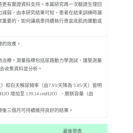
時更有實證資料支持。本篇研究再一次驗證生理回
力減弱，由本研究結果可知，患者在結束訓練時漏
常重要的，如何讓病患持續執行骨盆底肌肉運動或
療的效應。
運動治療。測量指標包括尿路動力學測試、護墊測量
個月去收集資料並分析。
天）和白天解尿頻率（由7.93/天降為 5.85/天）皆明
 cmH2O 增加至 139.14 cmH2O）、膀胱容量（由
療後三個月可持續維持良好的結果。
最後發表