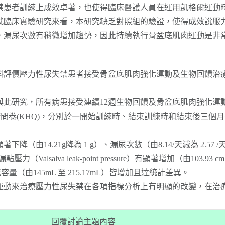
禁患者訓練上成效卓著，也使得臨床醫護人員在運用凱格爾運動
就臨床實驗研究來看，本研究缺乏對照組的驗證，使得成效說服
，漏尿次數有稍微增加趨勢，因此持續執行骨盆底肌肉運動是非
料評價壓力性尿失禁患者接受骨盆底肌肉強化運動及生物回饋治
與此研究，所有病患接受連續12週生物回饋及骨盆底肌肉強化
金氏健康問卷(KHQ)，分別於一開始訓練時、結束訓練時和結束後三
由14.21g降為 1 g）、漏尿次數（由8.14/天減為 2.57 /
（Valsalva leak-point pressure）有顯著增加（由103.93
時膀胱容量（由145mL 至 215.17mL）皆增加且達統計差異。
運動來治療壓力性尿失禁在各項指標分析上有明顯的改變，在治
回覆討論主題內容