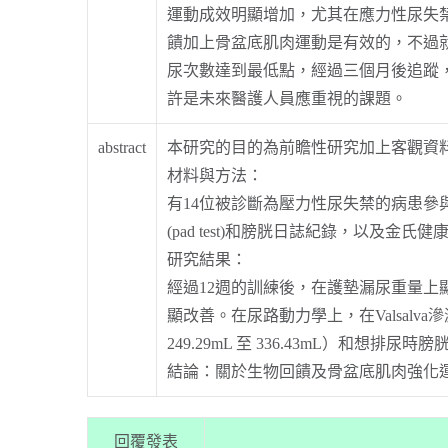
運動成效明顯增加，尤其在應力性尿失
饋加上骨盆底肌肉運動是有效的，不過
尿次數達到最低點，經過三個月後追蹤
許是未來醫護人員應重視的課題。
abstract
本研究的目的為前瞻性研究加上客觀資
材料與方法：
有14位被診斷為壓力性尿失禁的病患參
(pad test)和膀胱日誌紀錄，以及
研究結果：
經過12週的訓練後，在護墊漏尿重量上顯著下降（
顯改善。在尿路動力學上，在Valsalva滲漏點壓力
249.29mL 至 336.43mL）和想排尿
結論：關於生物回饋及骨盆底肌肉強化
回覆發表