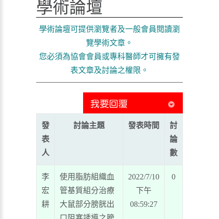
學術論壇
學術論壇可提供瀏覽者及一般會員閱讀瀏
覽學術文章。
您必須為協會會員或專科醫師才可擁有發
表文章及討論之權限。
發
討論主題
發表時間
討
表
論
人
數
李
使用脂肪組織血
2022/7/10
0
宏
管基質組分治療
下午
耕
大鼠部分膀胱出
08:59:27
口阻塞誘導之膀