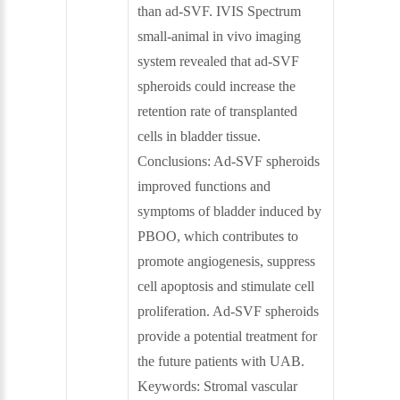
than ad-SVF. IVIS Spectrum
small-animal in vivo imaging
system revealed that ad-SVF
spheroids could increase the
retention rate of transplanted
cells in bladder tissue.
Conclusions: Ad-SVF spheroids
improved functions and
symptoms of bladder induced by
PBOO, which contributes to
promote angiogenesis, suppress
cell apoptosis and stimulate cell
proliferation. Ad-SVF spheroids
provide a potential treatment for
the future patients with UAB.
Keywords: Stromal vascular