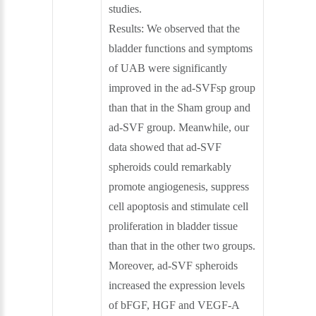
studies.
Results: We observed that the
bladder functions and symptoms
of UAB were significantly
improved in the ad-SVFsp group
than that in the Sham group and
ad-SVF group. Meanwhile, our
data showed that ad-SVF
spheroids could remarkably
promote angiogenesis, suppress
cell apoptosis and stimulate cell
proliferation in bladder tissue
than that in the other two groups.
Moreover, ad-SVF spheroids
increased the expression levels
of bFGF, HGF and VEGF-A