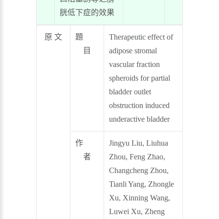
胱低下症的效果
原 文
題
Therapeutic effect of
目
adipose stromal
vascular fraction
spheroids for partial
bladder outlet
obstruction induced
underactive bladder
作
Jingyu Liu, Liuhua
者
Zhou, Feng Zhao,
Changcheng Zhou,
Tianli Yang, Zhongle
Xu, Xinning Wang,
Luwei Xu, Zheng