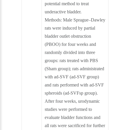
potential method to treat
underactive bladder.
Methods: Male Sprague–Dawley
rats were induced by partial
bladder outlet obstruction
(PBOO) for four weeks and
randomly divided into three
groups: rats treated with PBS
(Sham group); rats administrated
with ad-SVF (ad-SVF group)
and rats performed with ad-SVF
spheroids (ad-SVFsp group).
After four weeks, urodynamic
studies were performed to
evaluate bladder functions and
all rats were sacrificed for further