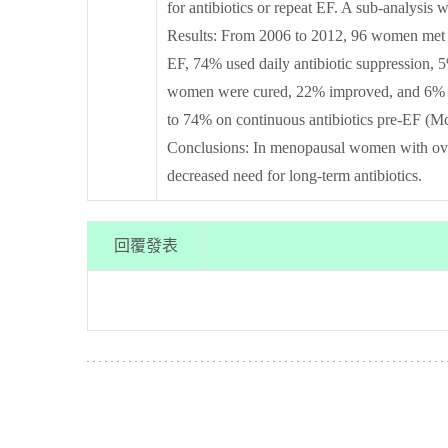
for antibiotics or repeat EF. A sub-analysi
Results:
From 2006 to 2012, 96 women met st
EF, 74% used daily antibiotic suppression, 5
women were cured, 22% improved, and 6% fail
to 74% on continuous antibiotics pre-EF (M
Conclusions:
In menopausal women with over 5
decreased need for long-term antibiotics.
回覆發表