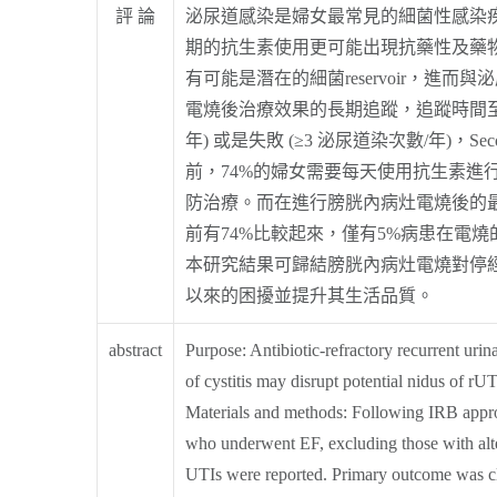
評 論
泌尿道感染是婦女最常見的細菌性感染
期的抗生素使用更可能出現抗藥性及藥
有可能是潛在的細菌reservoir，
電燒後治療效果的長期追蹤，追蹤時間至少達五年以
年) 或是失敗 (≥3 泌尿道染次數/年)
前，74%的婦女需要每天使用抗生素進行壓
防治療。而在進行膀胱內病灶電燒後的最後
前有74%比較起來，僅有5%病患在電
本研究結果可歸結膀胱內病灶電燒對停
以來的困擾並提升其生活品質。
abstract
Purpose:
Antibiotic-refractory recurrent urin
of cystitis may disrupt potential nidus of r
Materials and methods:
Following IRB appro
who underwent EF, excluding those with altern
UTIs were reported. Primary outcome was cli