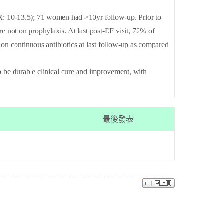
: 10-13.5); 71 women had >10yr follow-up. Prior to
e not on prophylaxis. At last post-EF visit, 72% of
n continuous antibiotics at last follow-up as compared
o be durable clinical cure and improvement, with
最後發表