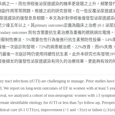
疾病之一，而在停經後泌尿道感染的機率更是隨之上升。頻繁發
物副作用等等問題。根據之前的研究發現，在一些反覆泌尿道感
進而與泌尿道感染的復發息息相關。本文為針對停經後復發型泌尿道感
上。其primary outcomes定義為臨床上治癒 (0-1 泌尿道感染
，Secondary outcomes 則包含需要抗生素治療及重複的膀
制性療法、5%需要在性行為後進行抗生素預防性投藥、14%需要使用 
一次返診則發現，72%的病患被治癒、22%改善、而6%失敗。電燒
燒的最後一次返診時仍使用持續性抗生素。此外本研究也有發現1
經後婦女的復發性泌尿道感染有持久的治療效果，更能夠有效的
ary tract infections (rUTI) are challenging to manage. Prior studies have 
UTI. We report on long-term outcomes of EF in women with at least 5 yea
val, we analyzed a cohort of non-neurogenic women with ≥3 symptoma
ate identifiable etiology for rUTI or less than 5yr follow-up. Preoperat
nical cure (0-1 UTI/yr), improvement (>1 and <3/yr) or failure (≥3/yr