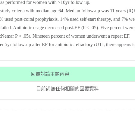
s was performed for women with >10yr follow-up.
udy criteria with median age 64. Median follow-up was 11 years (IQR
% used post-coital prophylaxis, 14% used self-start therapy, and 7% wer
ed. Antibiotic usage decreased post-EF (P < .05). Five percent were o
cNemar P < .05). Nineteen percent of women underwent a repeat EF.
yr follow-up after EF for antibiotic-refractory rUTI, there appears t
回覆討論主題內容
目前尚無任何相關的回覆資料