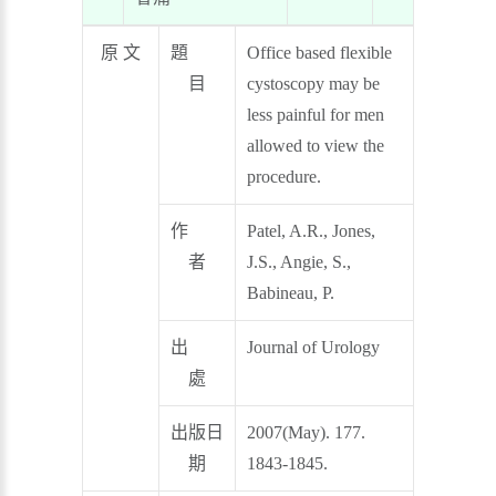
原 文
題
Office based flexible
目
cystoscopy may be
less painful for men
allowed to view the
procedure.
作
Patel, A.R., Jones,
者
J.S., Angie, S.,
Babineau, P.
出
Journal of Urology
處
出版日
2007(May). 177.
期
1843-1845.