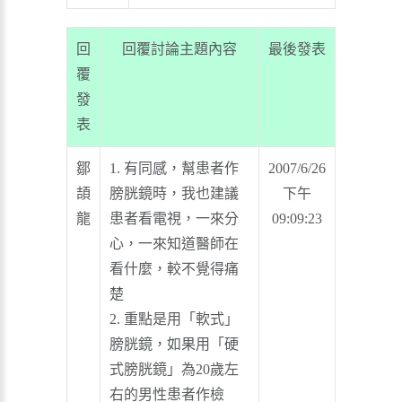
回
回覆討論主題內容
最後發表
覆
發
表
鄒
1. 有同感，幫患者作
2007/6/26
頡
膀胱鏡時，我也建議
下午
龍
患者看電視，一來分
09:09:23
心，一來知道醫師在
看什麼，較不覺得痛
楚
2. 重點是用「軟式」
膀胱鏡，如果用「硬
式膀胱鏡」為20歲左
右的男性患者作檢