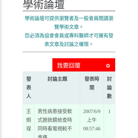
學術論壇
學術論壇可提供瀏覽者及一般會員閱讀瀏
覽學術文章。
您必須為協會會員或專科醫師才可擁有發
表文章及討論之權限。
發
討論主題
發表時
討
表
間
論
人
數
王
男性病患接受軟
2007/6/9
1
炯
式膀胱鏡檢查時
上午
珵
同時看電視較不
08:57:46
會痛