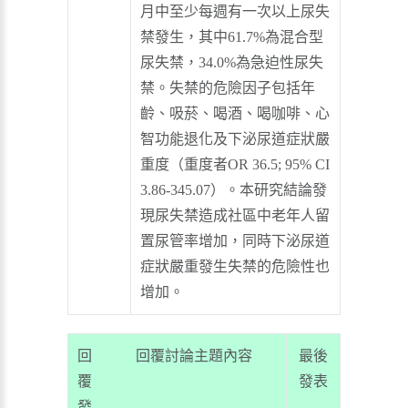
月中至少每週有一次以上尿失
禁發生，其中61.7%為混合型
尿失禁，34.0%為急迫性尿失
禁。失禁的危險因子包括年
齡、吸菸、喝酒、喝咖啡、心
智功能退化及下泌尿道症狀嚴
重度（重度者OR 36.5; 95% CI
3.86-345.07）。本研究結論發
現尿失禁造成社區中老年人留
置尿管率增加，同時下泌尿道
症狀嚴重發生失禁的危險性也
增加。
回
回覆討論主題內容
最後
覆
發表
發