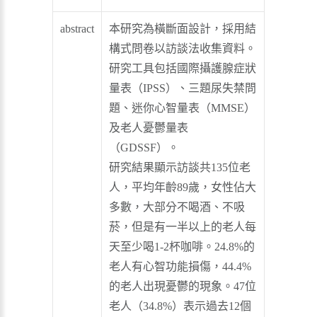
abstract
本研究為橫斷面設計，採用結
構式問卷以訪談法收集資料。
研究工具包括國際攝護腺症狀
量表（IPSS）、三題尿失禁問
題、迷你心智量表（MMSE）
及老人憂鬱量表
（GDSSF）。
研究結果顯示訪談共135位老
人，平均年齡89歲，女性佔大
多數，大部分不喝酒、不吸
菸，但是有一半以上的老人每
天至少喝1-2杯咖啡。24.8%的
老人有心智功能損傷，44.4%
的老人出現憂鬱的現象。47位
老人（34.8%）表示過去12個