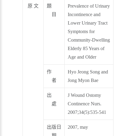
原 文
題
Prevalence of Urinary
目
Incontinence and
Lower Urinary Tract
Symptoms for
Community-Dwelling
Elderly 85 Years of
Age and Older
作
Hyo Jeong Song and
者
Jong Myon Bae
出
J Wound Ostomy
處
Continence Nurs.
2007;34(5):535-541
出版日
2007, may
期