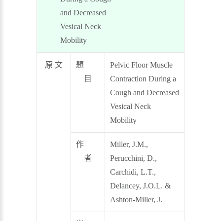
and Decreased
Vesical Neck
Mobility
原 文
題
Pelvic Floor Muscle
目
Contraction During a
Cough and Decreased
Vesical Neck
Mobility
作
Miller, J.M.,
者
Perucchini, D.,
Carchidi, L.T.,
Delancey, J.O.L. &
Ashton-Miller, J.