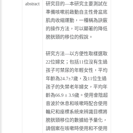
abstract
研究目的—
本研究主要測試在
準備咳嗽前啟動自主性骨盆底
肌肉收縮運動，一種稱為訣竅
的操作方法，可以顯著的降低
膀胱頸的移位的假說。
研究方法—
以方便性取樣選取
22位婦女；包括11位沒有生過
孩子可禁尿的年輕女性，平均
年齡為24.7±7歲，及11位生過
孩子的失禁老年婦女，平均年
齡為66.9 ± 3.9歲。使用會陰超
音波於休息和咳嗽時配合使用
輪尺和座標系統來辨識目標將
膀胱頸移位的數據給予量化，
請個案在咳嗽時使用和不使用