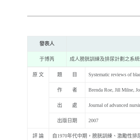
發表人
于博芮
成人膀胱訓練及排尿計劃之系統
原 文
題 目
Systematic reviews of bla
作 者
Brenda Roe, Jill Milne, J
出 處
Journal of advanced nursi
出版日期
2007
評 論
自1970年代中期，膀胱訓練、激勵性