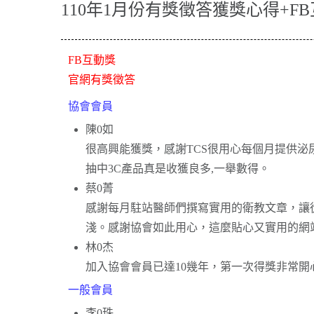
110年1月份有獎徵答獲獎心得+F
FB互動獎
官網有獎徵答
協會會員
陳0如
很高興能獲獎，感謝TCS很用心每個月提供泌
抽中3C產品真是收獲良多,一舉數得。
蔡0菁
感謝每月駐站醫師們撰寫實用的衛教文章，讓
淺。感謝協會如此用心，這麼貼心又實用的網
林0杰
加入協會會員已達10幾年，第一次得獎非常
一般會員
李0珠