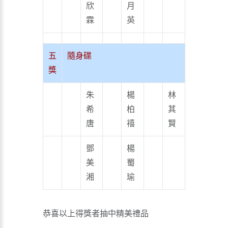
欣
月
霖
英
五
隨身碟
獎
朱
楊
林
希
柏
其
唐
禧
賢
鄧
楊
美
蜀
湘
瑜
恭喜以上得獎者抽中精美禮品