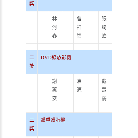
獎
林
曾
張
河
祥
绮
春
福
峰
二
DVD錄放影機
獎
謝
袁
戴
蕙
源
薏
安
蒨
三
體重體脂機
獎