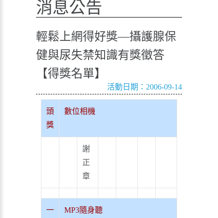
消息公告
輕鬆上網得好獎—攝護腺保
健與尿失禁知識有獎徵答
【得獎名單】
活動日期：2006-09-14
頭
數位相機
獎
謝
正
章
一
MP3隨身聽