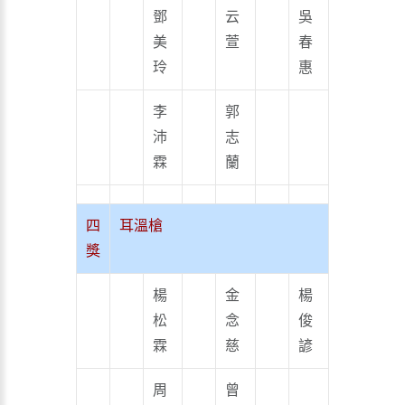
鄧
云
吳
美
萱
春
玲
惠
李
郭
沛
志
霖
蘭
四
耳溫槍
獎
楊
金
楊
松
念
俊
霖
慈
諺
周
曾