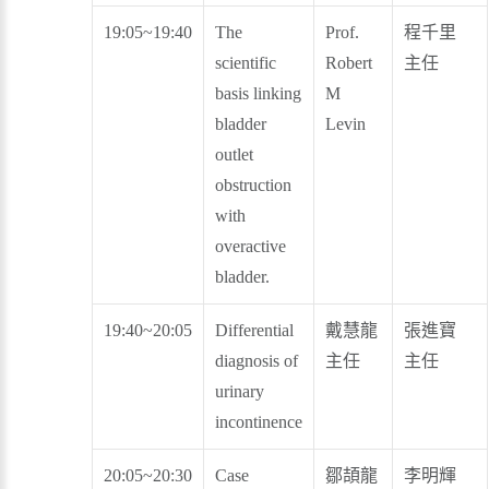
19:05~19:40
The
Prof.
程千里
scientific
Robert
主任
basis linking
M
bladder
Levin
outlet
obstruction
with
overactive
bladder.
19:40~20:05
Differential
戴慧龍
張進寶
diagnosis of
主任
主任
urinary
incontinence
20:05~20:30
Case
鄒頡龍
李明輝