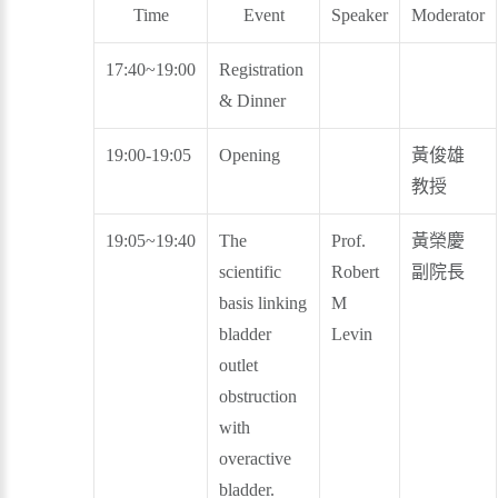
Time
Event
Speaker
Moderator
17:40~19:00
Registration
& Dinner
19:00-19:05
Opening
黃俊雄
教授
19:05~19:40
The
Prof.
黃榮慶
scientific
Robert
副院長
basis linking
M
bladder
Levin
outlet
obstruction
with
overactive
bladder.