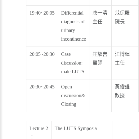
19:40~20:05
Differential
唐一清
范保羅
diagnosis of
主任
院長
urinary
incontinence
20:05~20:30
Case
莊燿吉
江博暉
discussion:
醫師
主任
male LUTS
20:30~20:45
Open
黃俊雄
discussion&
教授
Closing
Lecture 2
The LUTS Symposia
：