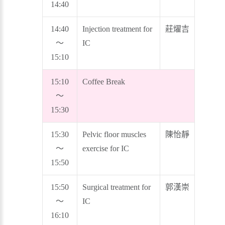
14:40
14:40
Injection treatment for
莊燿吉
～
IC
15:10
15:10
Coffee Break
～
15:30
15:30
Pelvic floor muscles
陳怡靜
～
exercise for IC
15:50
15:50
Surgical treatment for
郭漢崇
～
IC
16:10