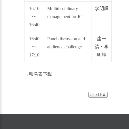
16:10
Multidisciplinary
李明輝
～
management for IC
16:40
16:40
Panel discussion and
唐一
～
audience challenge
清、李
17:10
明輝
→報名表下載