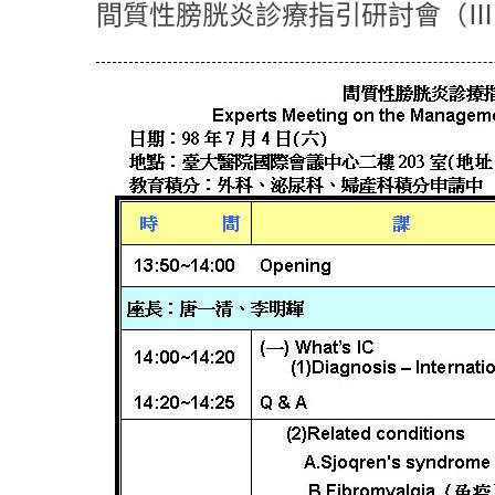
間質性膀胱炎診療指引研討會（Ⅲ