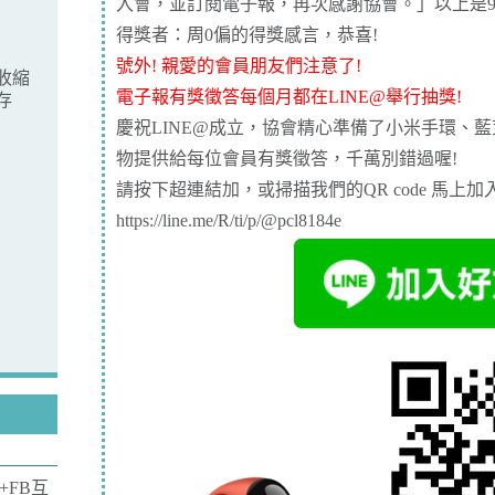
入會，並訂閱電子報，再次感謝協會。」以上是
得獎者：周0偏的
得獎感言
，恭喜!
號外! 親愛的會員朋友們注意了!
收縮
電子報有獎徵答每個月都在LINE@舉行抽獎!
存
慶祝LINE@成立，協會精心準備了小米手環、
物提供給每位會員有獎徵答，千萬別錯過喔!
請按下超連結加，或掃描我們的QR code 馬上加
https://line.me/R/ti/p/@pcl8184e
+FB互