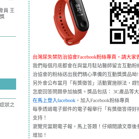
會員 王
獎
台灣尿失禁防治協會Facebook粉絲專頁，請大
我們每個月底都會在與當月駐站醫師留言互動粉
治協會的粉絲送出我們精心準備的互動獎獎品呦!
另外會公布當月「有獎徵答」活動實施辦法，趕
怎麼回答問題參加抽獎。獎品包括： 3C產品等
在馬上登入facebook
，加入Facebook粉絲專頁
症狀之
每季透過電子郵件的電子報舉行「有獎徵答得好
支持！
瀏覽完當期電子報，馬上答題！仔細閱讀文章後
增加！