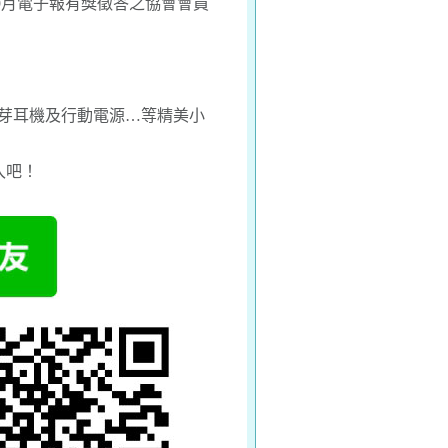
9月電子報有獎徵答之協會會員
藍芽耳機及行動電源…等精美小
入吧！