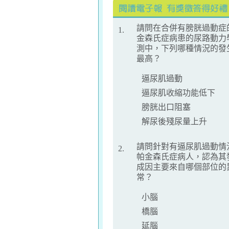
請問在合併有膀胱過動症
1.
金森氏症病患的尿路動力
測中，下列哪種情況的發
最高？
逼尿肌過動
逼尿肌收縮功能低下
膀胱出口阻塞
解尿後殘尿量上升
請問針對有逼尿肌過動情
2.
帕金森氏症病人，認為其
成因主要來自哪個部位的
常？
小腦
橋腦
延腦