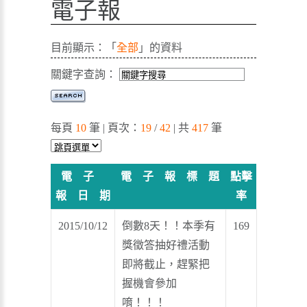
電子報
目前顯示：「
全部
」的資料
關鍵字查詢：
每頁
10
筆 | 頁次：
19
/
42
| 共
417
筆
電 子
電 子 報 標 題
點擊
報 日 期
率
2015/10/12
倒數8天！！本季有
169
獎徵答抽好禮活動
即將截止，趕緊把
握機會參加
唷！！！