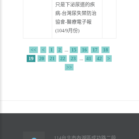
只是下泌尿道的疾
病-台灣尿失禁防治
協會-醫療電子報
(104/9月份)
<<
<
1
2
...
15
16
17
18
19
20
21
22
23
...
41
42
>
>>
114台北市內湖區成功路二段