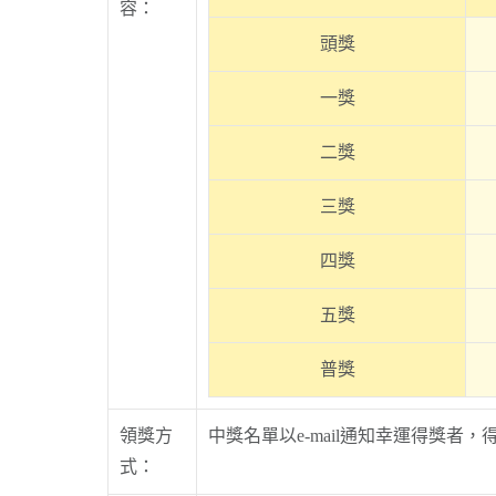
容：
頭獎
一獎
二獎
三獎
四獎
五獎
普獎
領獎方
中獎名單以e-mail通知幸運得獎
式：