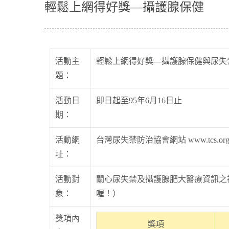
輕鬆上網得好獎—攝護腺保健
活動主
輕鬆上網得好獎—攝護腺保健與尿失
題：
活動日
即日起至95年6月16日止
期：
活動網
台灣尿失禁防治協會網站
www.tcs.org
址：
活動對
關心尿失禁及攝護腺肥大醫療資訊之
象：
喔！）
獎項內
獎項