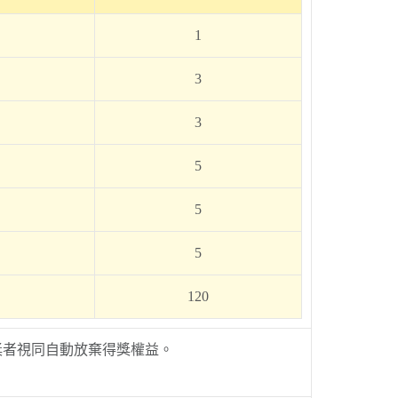
1
3
3
5
5
5
120
獎者視同自動放棄得獎權益。