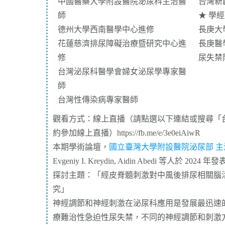
中國醫藥大學附設醫院泌尿科主治醫
台灣新
師
★
學經
德州大學西南醫學中心進修
長庚大
花蓮慈濟排尿障礙治療暨研究中心進
長庚醫
修
尿失禁
台灣泌尿科醫學會婦女泌尿學專家醫
師
台灣性傳染病專家醫師
觀看方式：線上直播（請點選以下連結或搜尋「
約參加線上直播）
https://fb.me/e/3e0eiAiwR
本期學術論壇，
國立臺灣大學附設醫院泌尿部 主
Evgeniy I. Kreydin, Aidin Abedi 等人於 2024 年
探討主題：「經皮脊髓刺激對中風後排尿相關腦
究」
神經調節和神經刺激在泌尿科應用是發展最迅速
療難治性急迫性尿失禁，不同的神經調節和刺激