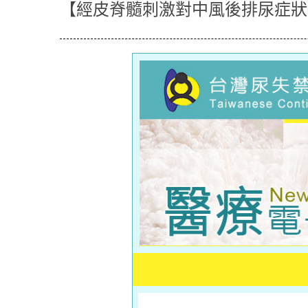
【經皮脊髓刺激對中風後排尿症狀研