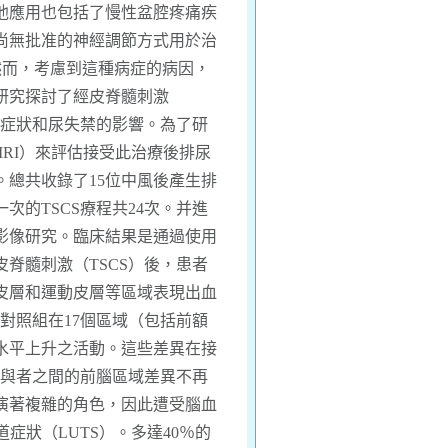
他應用也包括了慢性盆腔疼痛疾
尚無批准的神經調節方式用於治
然而，考慮到這種病症的病因，
研究探討了經皮脊髓刺激
路症狀和尿失禁的影響。為了研
MRI）來評估接受此治療後排尿
總共收錄了15位中風後產生排
次的TSCS療程共24次。并進
影像研究。臨床結果是通過使用
脊髓刺激（TSCS）後，患者
皮層和運動皮層等區域表現出血
對照組在17個區域（包括前額
水平上升之活動。這些差異在接
參與者之間的前腦區域差異不再
演著複雜的角色，因此遭受腦血
症狀（LUTS）。多達40％的