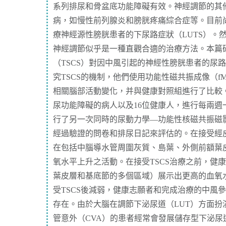
系列排尿和骨盆底功能障礙有效。神經調節的其
病，如慢性前列腺炎和膀胱疼痛綜合症等。目前
療神經源性膀胱患者的下尿路症狀（LUTS）。
神經調節似乎是一種直觀合適的治療方法。本篇
（TSCS）對因中風引起的神經性膀胱患者的尿
究TSCS的機制，他們使用功能性磁共振成像（f
相關腦部活動變化，并與健康對照組進行了比較。
尿功能障礙的病人以及16位健康人，進行每兩週一
行了另一次同時的尿動力學—功能性核磁共振磁
經過驗證的問卷和排尿日記來評估的。在接受經皮
在包括中腦導水管周圍灰質、島葉、外側前額葉
氧水平上升之活動。在接受TSCS治療之前，健康
葉皮層和基底節的多個區域）展示出更高的血氧
受TSCS後減弱，健康志願者和完成治療的中風
存在。由於大腦在調節下泌尿道（LUT）方面扮
管意外（CVA）的患者經常會發展儲存型下泌尿道