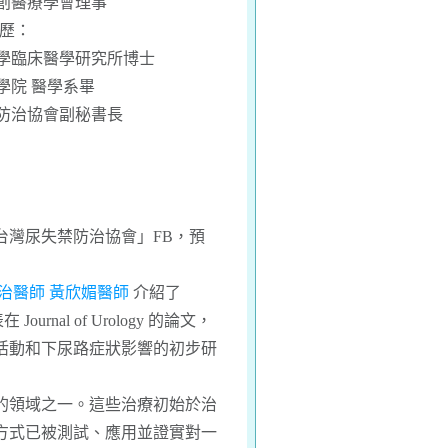
創醫療學會理事
歷：
學臨床醫學研究所博士
學院 醫學系畢
防治協會副秘書長
台灣尿失禁防治協會」FB，預
治醫師 黃欣媚醫師
介紹了
發表在 Journal of Urology 的論文，
活動和下尿路症狀影響的初步研
的領域之一。這些治療初始於治
方式已被測試、應用並證實對一