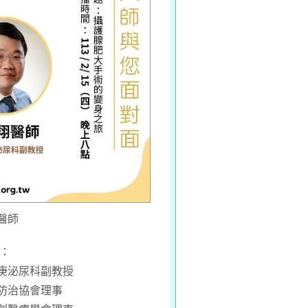
醫師
任：
庚泌尿科副教授
防治協會理事