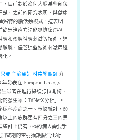
而，目前對於為何大腦某些部位
清楚。之前的研究表明，與健康
種獨特的腦活動模式，這表明
尚無治療方法能夠恢復CVA
神經和後脛神經刺激等技術，通
動膀胱。儘管這些技術刺激周邊
變化。
泌尿部 主治醫師 林崇裕醫師
介
023 年發表在 European Urology
攝護腺增生患者在進行攝護腺拉開術、
發生率：TriNetX分析」。
泌尿科疾病之一。根據統計，60
歲以上的族群更有四分之三的男
統計上仍有10%的病人需要手
更加微創的雷射攝護腺汽化術