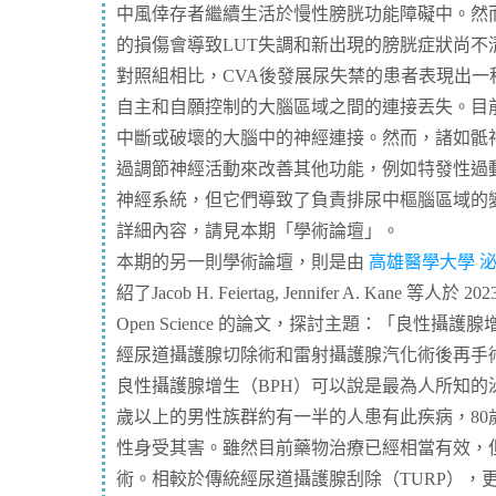
中風倖存者繼續生活於慢性膀胱功能障礙中。然
的損傷會導致LUT失調和新出現的膀胱症狀尚不
對照組相比，CVA後發展尿失禁的患者表現出一
自主和自願控制的大腦區域之間的連接丟失。目前
中斷或破壞的大腦中的神經連接。然而，諸如骶
過調節神經活動來改善其他功能，例如特發性過
神經系統，但它們導致了負責排尿中樞腦區域的
詳細內容，請見本期
「學術論壇」
。
本期的另一則學術論壇，則是由
高雄醫學大學 
紹了Jacob H. Feiertag, Jennifer A. Kane 等人於 2
Open Science 的論文，探討主題：「良性
經尿道攝護腺切除術和雷射攝護腺汽化術後再手術的
良性攝護腺增生（BPH）可以說是最為人所知的
歲以上的男性族群約有一半的人患有此疾病，80
性身受其害。雖然目前藥物治療已經相當有效，但
術。相較於傳統經尿道攝護腺刮除（TURP），