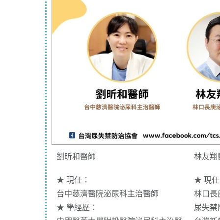
劉昕和醫師
林友翔
★ 現任：
★ 現
台中慈濟醫院泌尿科主治醫師
林口長
★
學經歷：
尿失禁