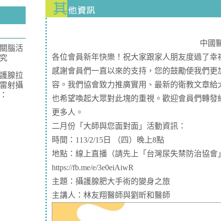
中國
關腦活
各位會員新年快樂！祝大家跟家人朋友度過了幸
究
感謝會員們一直以來的支持，您的鼓勵使我們更
護腺拉
容。我們協會致力推廣實用、最新的衛教文章給
雷射攝
：
也希望喚起大眾對此塊的重視。歡迎會員們轉發
更多人。
二月份「大師與您面對面」活動資訊：
時間：113/2/15日 （四）晚上8點
地點：線上直播（請先上「台灣尿失禁防治協會
https://fb.me/e/3e0eiAiwR
主題：攝護腺肥大手術的變身之旅
主講人：林友翔醫師與劉昕和醫師