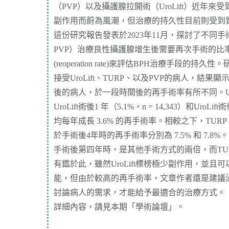
（PVP）以及攝護腺拉開術（UroLift）近年來受到
副作用而蔚為風潮，但治療的持久性目前則受到
這份研究報告發表於2023年11月，探討了不同手術方
PVP）治療良性攝護腺增生後需要再次手術的比
(reoperation rate)來評估BPH治療手段的持久
接受UroLift、TURP、以及PVP的病人，結果顯示接
後的病人，於一段時間後的再手術率有所不同。Ur
UroLift術後1 年（5.1%，n = 14,343）和UroLift
均每年成長 3.6% 的再手術率。相較之下，TURP (n = 22,
於手術後4年時的再手術率分別為 7.5% 和 7.8%。
手術後第四年時，是其他手術方式的兩倍，而TU
有鑑於此，雖然UroLift標榜極少副作用，並
能，但由於較高的再手術率，文章作者還是建議
討論病人的需求，才能給予最適合的治療方式。
詳細內容，請見本期
「學術論壇」
。