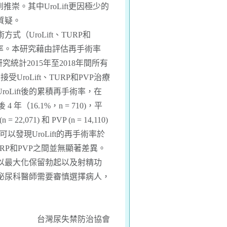
推崇。其中UroLift更因極少的
質疑。
式（UroLift、TURP和
率。本研究藉由評估再手術率
性。研究統計2015年至2018年間所有
受UroLift、TURP和PVP治療
oLift後的累積再手術率，在
術後 4 年（16.1%，n = 710)，平
071) 和 PVP (n = 14,110)
可以發現UroLift的再手術率於
RP和PVP之間並無顯著差異。
且可以最大化保留勃起以及射精功
泌尿科醫師需要審慎選擇病人，
台灣尿失禁防治協會