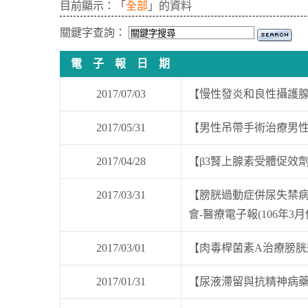
目前顯示：「
全部
」的資料
關鍵字查詢：
電 子 報 日 期
2017/07/03
【慢性發炎和良性攝護腺腫
2017/05/31
【男性吊帶手術治療男性應
2017/04/28
【β3腎上腺素受體促效劑
2017/03/31
【膀胱過動症併尿失禁病患以
會-醫療電子報(106年3月
2017/03/01
【肉毒桿菌素A治療膀胱過
2017/01/31
【尿液滯留與抗精神病藥物