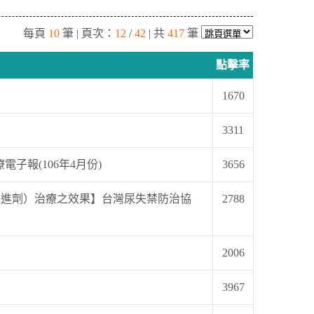
每頁
10
筆 | 頁次：
12
/
42
| 共
417
筆
點擊率
1670
3311
子報(106年4月份)
3656
 接受器促進劑）治療之效果】台灣尿失禁防治協
2788
2006
3967