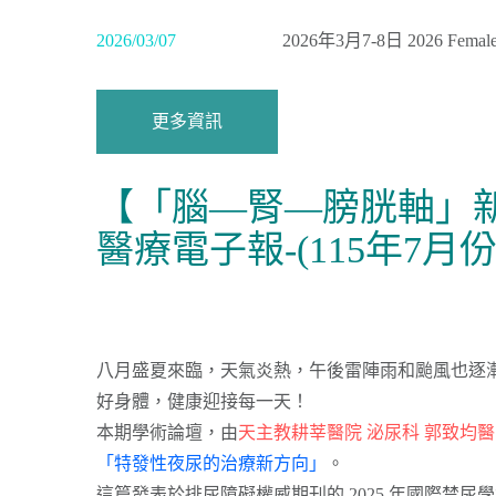
2026/03/07
2026年3月7-8日 2026 Female 
更多資訊
【「腦—腎—膀胱軸」
醫療電子報-(115年7月份
八月盛夏來臨，天氣炎熱，午後雷陣雨和颱風也逐
好身體，健康迎接每一天！
本期學術論壇，由
天主教耕莘醫院 泌尿科 郭致均
「特發性夜尿的治療新方向」
。
這篇發表於排尿障礙權威期刊的 2025 年國際禁尿