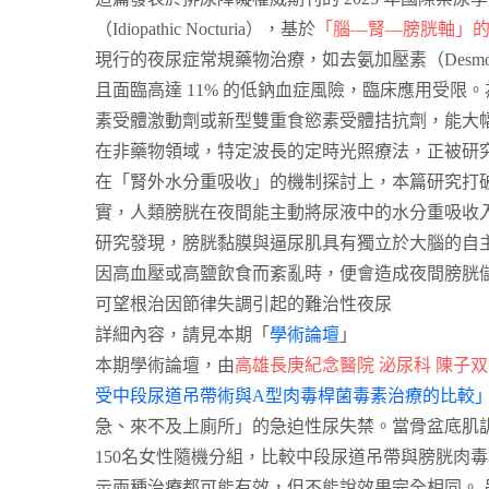
（Idiopathic Nocturia），基於
「腦—腎—膀胱軸」
現行的夜尿症常規藥物治療，如去氨加壓素（Desmo
且面臨高達 11% 的低鈉血症風險，臨床應用受
素受體激動劑或新型雙重食慾素受體拮抗劑，能大
在非藥物領域，特定波長的定時光照療法，正被研
在「腎外水分重吸收」的機制探討上，本篇研究打破
實，人類膀胱在夜間能主動將尿液中的水分重吸收
研究發現，膀胱黏膜與逼尿肌具有獨立於大腦的自
因高血壓或高鹽飲食而紊亂時，便會造成夜間膀胱
可望根治因節律失調引起的難治性夜尿
詳細內容，請見本期「
學術論壇
」
本期學術論壇，由
高雄長庚紀念醫院 泌尿科 陳子
受中段尿道吊帶術與A型肉毒桿菌毒素治療的比較
急、來不及上廁所」的急迫性尿失禁。當骨盆底肌訓
150名女性隨機分組，比較中段尿道吊帶與膀胱肉
示兩種治療都可能有效，但不能說效果完全相同。