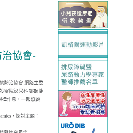
治協會-
禁防治協會 網路主委
設醫院泌尿科 鄒頡龍
規律作息，一起照顧
dynamics，探討主題：
的特發性夜尿症