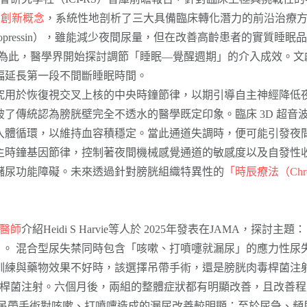
的創新概念
，系統性地剖析了三大具備臨床轉化潛力的前沿治療
pressin），雖能減少夜間尿量，但在改善高齡患者的實質睡眠
限。為此，醫學界開始探討調節「睡眠—覺醒週期」的介入成效。
幅延長第一段不間斷睡眠時間。
究用於恢復視交叉上核的中央時鐘節律，以期引導自主神經降低
了傳統認為膀胱壁完全不透水的醫學既定印象。臨床 3D 超音
入體循環，以維持血容積穩定。當此通道失調時，便可能引發夜
主時鐘基因節律，控制著夜間機械感覺通道的敏感度以及自發性
儲尿功能障礙。未來透過針對膀胱組織特異性的
「時辰療法（Chron
双醫師
介紹Heidi S Harvie等人於 2025年發表在JAMA，探討主題：
」
。 混合型尿失禁同時包含「咳嗽、打噴嚏就漏尿」的應力性尿
練與藥物效果不好時，該選擇吊帶手術，還是膀胱肉毒桿菌注射呢
毒桿菌注射。六個月後，兩組的整體症狀都有明顯改善，且改善
 吊帶手術對咳嗽、打噴嚏造成的漏尿改善較明顯；至於尿急、頻