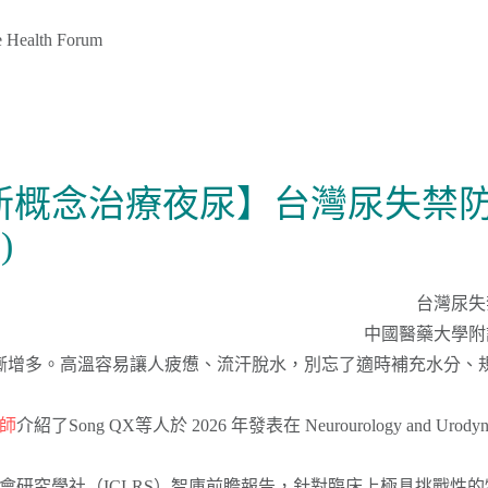
Health Forum
新概念治療夜尿】台灣尿失禁防
)
台灣尿失
中國醫藥大學附
漸增多。高溫容易讓人疲憊、流汗脫水，別忘了適時補充水分、
醫師
介紹了Song QX等人於 2026 年發表在 Neurourology and Uro
學會研究學社（ICI-RS）智庫前瞻報告，針對臨床上極具挑戰性