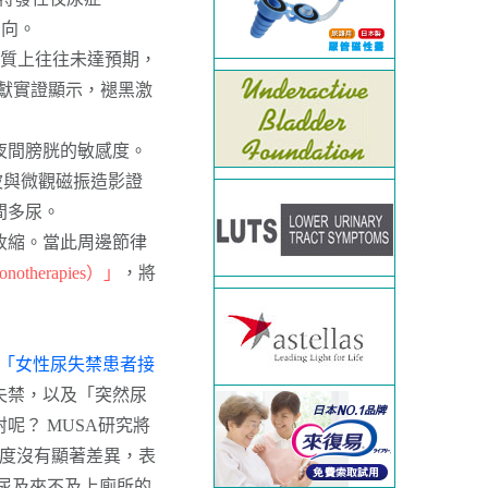
方向。
品質上往往未達預期，
文獻實證顯示，褪黑激
夜間膀胱的敏感度。
波與微觀磁振造影證
間多尿。
收縮。當此周邊節律
otherapies）」
，將
「女性尿失禁患者接
失禁，以及「突然尿
？ MUSA研究將
程度沒有顯著差異，表
尿及來不及上廁所的