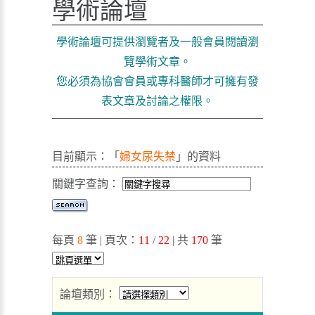
學術論壇
學術論壇可提供瀏覽者及一般會員閱讀瀏
覽學術文章。
您必須為協會會員或專科醫師才可擁有發
表文章及討論之權限。
目前顯示：「
婦女尿失禁
」的資料
關鍵字查詢：
每頁
8
筆 | 頁次：
11
/
22
| 共
170
筆
論壇類別：