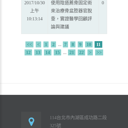
2017/10/30
使用陰道薦骨固定術
0
上午
來治療骨盆腔器官脫
10:13:14
垂，實證醫學回顧評
論與建議
<<
<
1
2
...
7
8
9
10
11
12
13
14
15
...
21
22
>
>>
114台北市內湖區成功路二段
325號