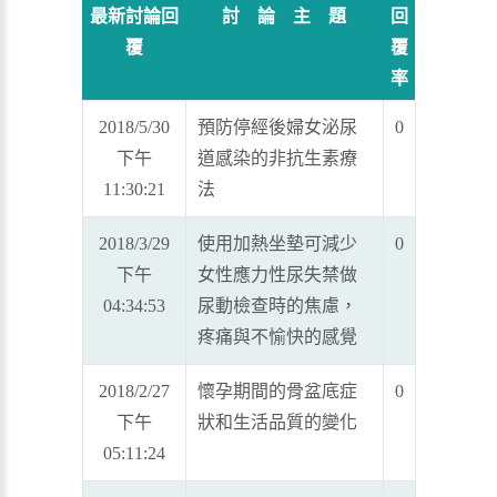
最新討論回
討 論 主 題
回
覆
覆
率
2018/5/30
預防停經後婦女泌尿
0
下午
道感染的非抗生素療
11:30:21
法
2018/3/29
使用加熱坐墊可減少
0
下午
女性應力性尿失禁做
04:34:53
尿動檢查時的焦慮，
疼痛與不愉快的感覺
2018/2/27
懷孕期間的骨盆底症
0
下午
狀和生活品質的變化
05:11:24